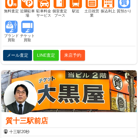
無料査定
近隣駐車
駐車料金
個室査定
駅近
土日祝営
振込利上
質預かり
場
サービス
ブース
業
ブランド
チケット
買取
買取
メール査定
LINE査定
来店予約
質十三駅前店
十三駅20秒