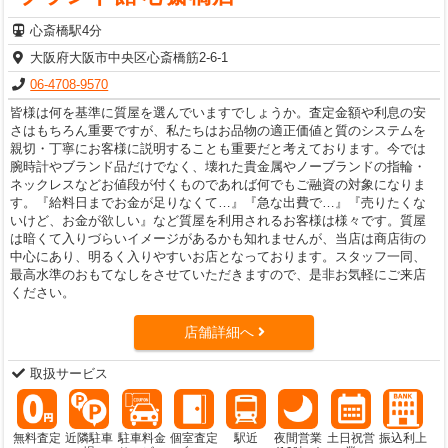
心斎橋駅4分
大阪府大阪市中央区心斎橋筋2-6-1
06-4708-9570
皆様は何を基準に質屋を選んでいますでしょうか。査定金額や利息の安
さはもちろん重要ですが、私たちはお品物の適正価値と質のシステムを
親切・丁寧にお客様に説明することも重要だと考えております。今では
腕時計やブランド品だけでなく、壊れた貴金属やノーブランドの指輪・
ネックレスなどお値段が付くものであれば何でもご融資の対象になりま
す。『給料日までお金が足りなくて…』『急な出費で…』『売りたくな
いけど、お金が欲しい』など質屋を利用されるお客様は様々です。質屋
は暗くて入りづらいイメージがあるかも知れませんが、当店は商店街の
中心にあり、明るく入りやすいお店となっております。スタッフ一同、
最高水準のおもてなしをさせていただきますので、是非お気軽にご来店
ください。
店舗詳細へ
取扱サービス
無料査定
近隣駐車
駐車料金
個室査定
駅近
夜間営業
土日祝営
振込利上