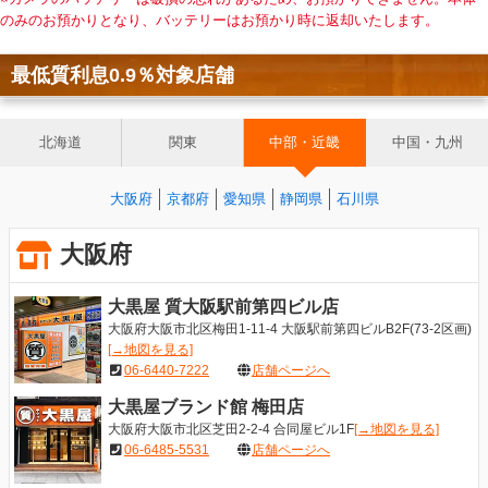
のみのお預かりとなり、バッテリーはお預かり時に返却いたします。
最低質利息0.9％対象店舗
北海道
関東
中部・近畿
中国・九州
大阪府
京都府
愛知県
静岡県
石川県
大阪府
大黒屋 質大阪駅前第四ビル店
大阪府大阪市北区梅田1-11-4 大阪駅前第四ビルB2F(73-2区画)
[→地図を見る]
06-6440-7222
店舗ページへ
大黒屋ブランド館 梅田店
大阪府大阪市北区芝田2-2-4 合同屋ビル1F
[→地図を見る]
06-6485-5531
店舗ページへ