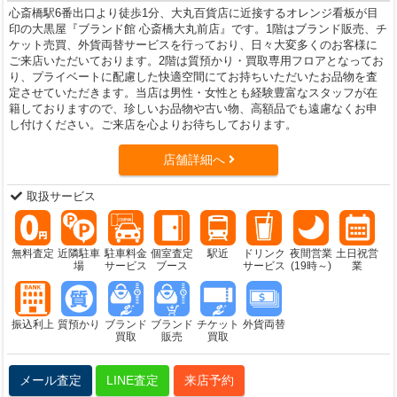
心斎橋駅6番出口より徒歩1分、大丸百貨店に近接するオレンジ看板が目
印の大黒屋『ブランド館 心斎橋大丸前店』です。1階はブランド販売、チ
ケット売買、外貨両替サービスを行っており、日々大変多くのお客様に
ご来店いただいております。2階は質預かり・買取専用フロアとなってお
り、プライベートに配慮した快適空間にてお持ちいただいたお品物を査
定させていただきます。当店は男性・女性とも経験豊富なスタッフが在
籍しておりますので、珍しいお品物や古い物、高額品でも遠慮なくお申
し付けください。ご来店を心よりお待ちしております。
店舗詳細へ
取扱サービス
無料査定
近隣駐車
駐車料金
個室査定
駅近
ドリンク
夜間営業
土日祝営
場
サービス
ブース
サービス
(19時～)
業
振込利上
質預かり
ブランド
ブランド
チケット
外貨両替
買取
販売
買取
メール査定
LINE査定
来店予約