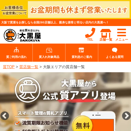
大阪で質屋をお探しなら全国280店舗以上、親身な接客と明るい店内の大黒屋へ！
TEL
店舗一覧
メニュー
質ご利用の流れ
質入れ対象商品
質利息のご案内
よくある質問
質TOP
>
質店舗一覧
>
大阪エリアの質店舗一覧