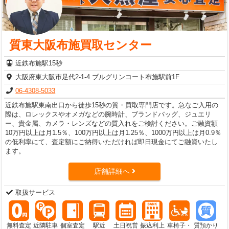
質東大阪布施買取センター
近鉄布施駅15秒
大阪府東大阪市足代2-1-4 ブルグリンコート布施駅前1F
06-4308-5033
近鉄布施駅東南出口から徒歩15秒の質・買取専門店です。急なご入用の
際は、ロレックスやオメガなどの腕時計、ブランドバッグ、ジュエリ
ー、貴金属、カメラ・レンズなどの質入れをご検討ください。ご融資額
10万円以上は月1.5％、100万円以上は月1.25％、1000万円以上は月0.9％
の低利率にて、査定額にご納得いただければ即日現金にてご融資いたし
ます。
店舗詳細へ
取扱サービス
無料査定
近隣駐車
個室査定
駅近
土日祝営
振込利上
車椅子・
質預かり