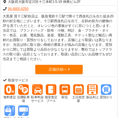
大阪府大阪市淀川区十三本町1-5-19 伸興ビル2F
06-4805-8250
大黒屋 質十三駅前店は、阪急電鉄十三駅で降りて西改札口を出た徒歩20
秒の好立地にございます。十三駅西改札口を出て、左斜め前方の建物の
2Fを見ていただくと、オレンジ色の看板がすぐに目につくと思います。
当店では、ブランドバッグ・財布・小物、時計、金・プラチナ・ダイ
ヤ・色石、お酒、電化製品、楽器、電動工具、チケット類など幅広い商
材のお買取り・質預かりをしております。店舗により取扱いは異なりま
すが、当店は特に取り扱い商材の豊富さが強みの店舗となります。質預
かりに関しては買取より品目が少なくなりますが、弊社ではトップクラ
スの取り扱い品目となっております。取扱い品目にないお品物でもぜひ
当店までご相談ください。
店舗詳細へ
取扱サービス
無料査定
近隣駐車
駐車料金
個室査定
駅近
土日祝営
振込利上
質預かり
場
サービス
ブース
業