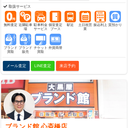
取扱サービス
無料査定
近隣駐車
駐車料金
個室査定
駅近
土日祝営
振込利上
質預かり
場
サービス
ブース
業
ブランド
ブランド
チケット
外貨両替
買取
販売
買取
メール査定
LINE査定
来店予約
ブランド館 心斎橋店