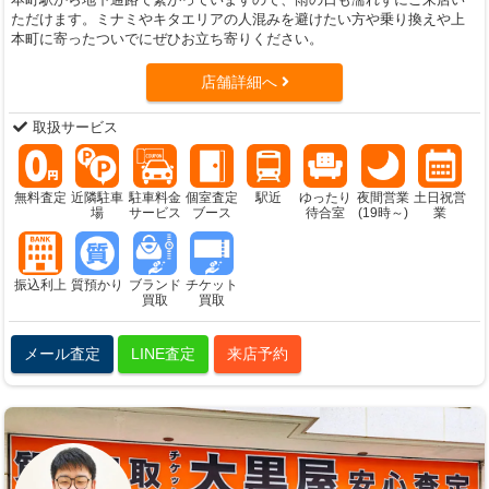
ただけます。ミナミやキタエリアの人混みを避けたい方や乗り換えや上
本町に寄ったついでにぜひお立ち寄りください。
店舗詳細へ
取扱サービス
無料査定
近隣駐車
駐車料金
個室査定
駅近
ゆったり
夜間営業
土日祝営
場
サービス
ブース
待合室
(19時～)
業
振込利上
質預かり
ブランド
チケット
買取
買取
メール査定
LINE査定
来店予約