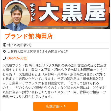
ブランド館 梅田店
地下鉄梅田駅2分
大阪府大阪市北区芝田2-2-4 合同屋ビル1F
06-6485-5531
大黒屋ブランド館 梅田店はリンクス梅田のある芝田交差点の近くに店舗
を構えております。阪急・地下鉄・JRの各路線の駅を利用可能というこ
ともあり、大阪府はもとより京都府・兵庫県・奈良県にお住まいの方に
も数多くご来店いただいております。当店の質利息は「最低利息0.9%
～」と業界トップクラスの低金利設定です。「これって預けられる
の？」「どのくらいの値段が付くの？」など悩まれた際には、どうぞお
気軽に当店へお問い合わせください！スタッフ一同、皆様のご相談・ご
来店を心よりお待ちしております。
店舗詳細へ