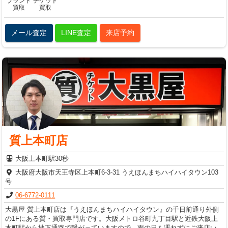
ブランド
チケット
買取
買取
メール査定
LINE査定
来店予約
質上本町店
大阪上本町駅30秒
大阪府大阪市天王寺区上本町6-3-31 うえほんまちハイハイタウン103
号
06-6772-0111
大黒屋 質上本町店は『うえほんまちハイハイタウン』の千日前通り外側
の1Fにある質・買取専門店です。大阪メトロ谷町九丁目駅と近鉄大阪上
本町駅から地下通路で繋がっていますので、雨の日も濡れずにご来店い