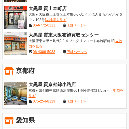
大黒屋 質上本町店
大阪府大阪市天王寺区上本町6-3-31 うえほんまちハイハイタ
ウン103号
[→地図を見る]
06-6772-0111
店舗ページへ
大黒屋 質東大阪布施買取センター
大阪府東大阪市足代2-1-4 ブルグリンコート布施駅前1F
[→地
図を見る]
06-4308-5033
店舗ページへ
京都府
大黒屋 質京都錦小路店
京都府京都市中京区西魚屋町601 錦小路水野ビル2F
[→地図を
見る]
075-254-8129
店舗ページへ
愛知県