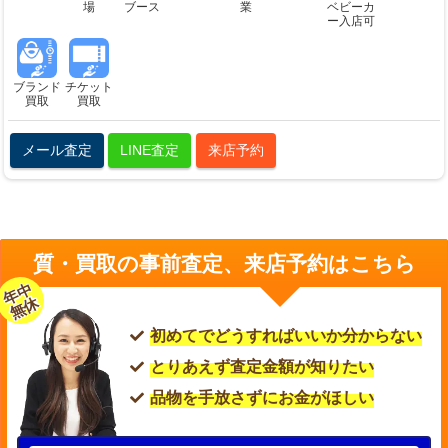
場
ブース
業
ベビーカ
ー入店可
ブランド
チケット
買取
買取
メール査定
LINE査定
来店予約
質・買取の事前査定、来店予約はこちら
年中
無休
初めてでどうすればいいか分からない
とりあえず査定金額が知りたい
品物を手放さずにお金がほしい