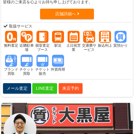
皆様のご来店を心よりお待ち申し上げております。
店舗詳細へ
取扱サービス
無料査定
近隣駐車
個室査定
駅近
土日祝営
交通費サ
振込利上
質預かり
場
ブース
業
ービス
ブランド
チケット
チケット
外貨両替
買取
買取
販売
メール査定
LINE査定
来店予約