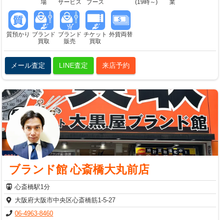
場
サービス
ブース
(19時～)
業
質預かり
ブランド
ブランド
チケット
外貨両替
買取
販売
買取
メール査定
LINE査定
来店予約
ブランド館 心斎橋大丸前店
心斎橋駅1分
大阪府大阪市中央区心斎橋筋1-5-27
06-4963-8460