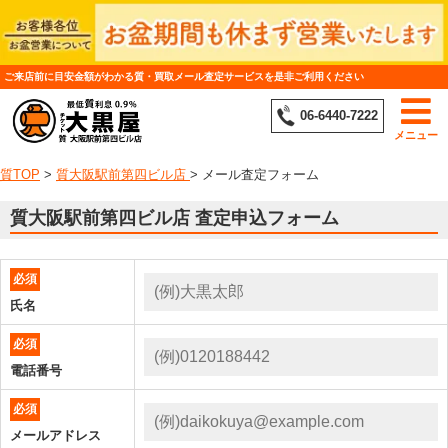
ご来店前に目安金額がわかる質・買取メール査定サービスを是非ご利用ください
06-6440-7222
メニュー
質TOP
>
質大阪駅前第四ビル店
>
メール査定フォーム
質大阪駅前第四ビル店 査定申込フォーム
必須
氏名
必須
電話番号
必須
メールアドレス