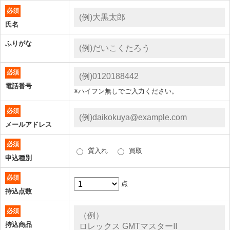
必須
氏名
ふりがな
必須
電話番号
※ハイフン無しでご入力ください。
必須
メールアドレス
必須
質入れ
買取
申込種別
必須
点
持込点数
必須
持込商品