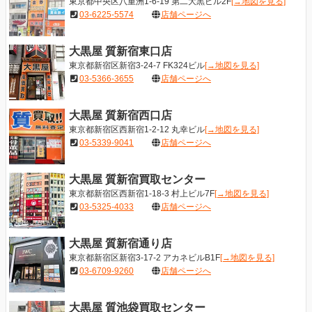
東京都中央区八重洲1-6-19 第二大黒ビル2F
[→地図を見る]
03-6225-5574
店舗ページへ
大黒屋 質新宿東口店
東京都新宿区新宿3-24-7 FK324ビル
[→地図を見る]
03-5366-3655
店舗ページへ
大黒屋 質新宿西口店
東京都新宿区西新宿1-2-12 丸幸ビル
[→地図を見る]
03-5339-9041
店舗ページへ
大黒屋 質新宿買取センター
東京都新宿区西新宿1-18-3 村上ビル7F
[→地図を見る]
03-5325-4033
店舗ページへ
大黒屋 質新宿通り店
東京都新宿区新宿3-17-2 アカネビルB1F
[→地図を見る]
03-6709-9260
店舗ページへ
大黒屋 質池袋買取センター