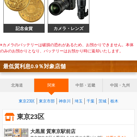
記念金貨
カメラ・レンズ
※カメラのバッテリーは破損の恐れがあるため、お預かりできません。本体
のみのお預かりとなり、バッテリーはお預かり時に返却いたします。
最低質利息0.9％対象店舗
北海道
関東
中部・近畿
中国・九州
東京23区
東京市部
神奈川
埼玉
千葉
茨城
栃木
東京23区
大黒屋 質東京駅前店