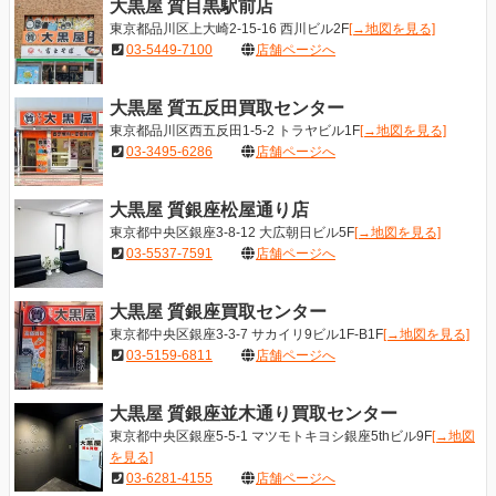
大黒屋 質目黒駅前店
東京都品川区上大崎2-15-16 西川ビル2F
[→地図を見る]
03-5449-7100
店舗ページへ
大黒屋 質五反田買取センター
東京都品川区西五反田1-5-2 トラヤビル1F
[→地図を見る]
03-3495-6286
店舗ページへ
大黒屋 質銀座松屋通り店
東京都中央区銀座3-8-12 大広朝日ビル5F
[→地図を見る]
03-5537-7591
店舗ページへ
大黒屋 質銀座買取センター
東京都中央区銀座3-3-7 サカイリ9ビル1F-B1F
[→地図を見る]
03-5159-6811
店舗ページへ
大黒屋 質銀座並木通り買取センター
東京都中央区銀座5-5-1 マツモトキヨシ銀座5thビル9F
[→地図
を見る]
03-6281-4155
店舗ページへ