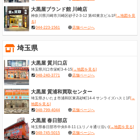
大黒屋ブランド館 川崎店
神奈川県川崎市川崎区砂子2-3-12 第40東京ビル1F
[→地図を見
る]
044-223-1561
店舗ページへ
埼玉県
大黒屋 質川口店
埼玉県川口市栄町3-4-15
[→地図を見る]
048-240-3771
店舗ページへ
大黒屋 質浦和買取センター
埼玉県さいたま市浦和区東高砂町14-4 サンライズハスミ1F
[→
地図を見る]
048-799-4044
店舗ページへ
大黒屋 春日部店
埼玉県春日部市中央8-8-11 (ユリノキ通り沿い)
[→地図を見る]
048-745-5015
店舗ページへ