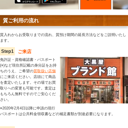
質ご利用の流れ
質入れからお受取りまでの流れ、質預け期間の延長方法などをご説明いたし
ます。
Step
1
ご来店
免許証・資格確認書・パスポート
(※)など現住所記載の身分証をお持
ちのうえ、ご希望の
質取扱い店舗
にご来店ください。店頭にて商品
を査定いたします。その場でお買
取りへの変更も可能です。査定は
もちろん無料ですのでご安心くだ
さい。
※2020年2月4日以降に申請の現行
パスポートは公共料金領収書などの補足書類が別途必要になります。