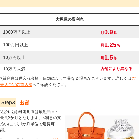
大黒屋の質利息
0.9
1000万円以上
月
％
1.25
100万円以上
月
％
1.5
10万円以上
月
％
10万円未満
店舗により異なる
※質利息は借入れ金額・店舗によって異なる場合がございます。詳しくは
ご
来店予定の質店舗
へご確認ください。
Step
3
出質
返済(出質)可能期間は最短当日～
最長3か月となります。※利息の支
払いにより1か月単位で延長可
能。