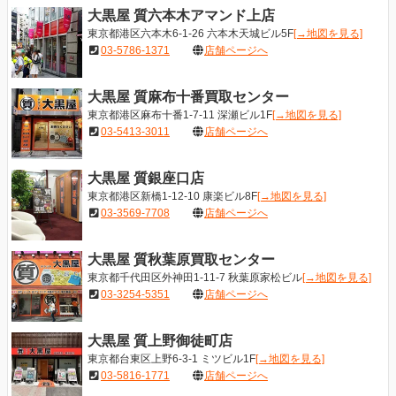
大黒屋 質六本木アマンド上店
東京都港区六本木6-1-26 六本木天城ビル5F
[→地図を見る]
03-5786-1371
店舗ページへ
大黒屋 質麻布十番買取センター
東京都港区麻布十番1-7-11 深瀬ビル1F
[→地図を見る]
03-5413-3011
店舗ページへ
大黒屋 質銀座口店
東京都港区新橋1-12-10 康楽ビル8F
[→地図を見る]
03-3569-7708
店舗ページへ
大黒屋 質秋葉原買取センター
東京都千代田区外神田1-11-7 秋葉原家松ビル
[→地図を見る]
03-3254-5351
店舗ページへ
大黒屋 質上野御徒町店
東京都台東区上野6-3-1 ミツビル1F
[→地図を見る]
03-5816-1771
店舗ページへ