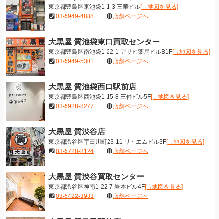
東京都豊島区東池袋1-1-3 三華ビル
[→地図を見る]
03-5949-4888
店舗ページへ
大黒屋 質池袋東口買取センター
東京都豊島区南池袋1-22-1 アサヒ薬局ビルB1F
[→地図を見る]
03-5949-5301
店舗ページへ
大黒屋 質池袋西口駅前店
東京都豊島区西池袋1-15-8 三仲ビル5F
[→地図を見る]
03-5928-8277
店舗ページへ
大黒屋 質渋谷店
東京都渋谷区宇田川町23-11 リ・エムビル3F
[→地図を見る]
03-5728-8124
店舗ページへ
大黒屋 質渋谷買取センター
東京都渋谷区神南1-22-7 岩本ビル4F
[→地図を見る]
03-5422-3983
店舗ページへ