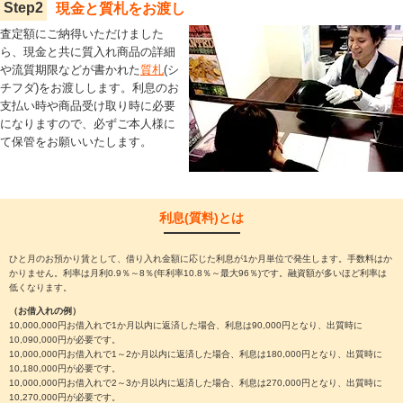
Step
2
現金と質札をお渡し
査定額にご納得いただけました
ら、現金と共に質入れ商品の詳細
や流質期限などが書かれた
質札
(シ
チフダ)をお渡しします。利息のお
支払い時や商品受け取り時に必要
になりますので、必ずご本人様に
て保管をお願いいたします。
利息(質料)とは
ひと月のお預かり賃として、借り入れ金額に応じた利息が1か月単位で発生します。手数料はか
かりません。利率は月利0.9％～8％(年利率10.8％～最大96％)です。融資額が多いほど利率は
低くなります。
（お借入れの例）
10,000,000円お借入れで1か月以内に返済した場合、利息は90,000円となり、出質時に
10,090,000円が必要です。
10,000,000円お借入れで1～2か月以内に返済した場合、利息は180,000円となり、出質時に
10,180,000円が必要です。
10,000,000円お借入れで2～3か月以内に返済した場合、利息は270,000円となり、出質時に
10,270,000円が必要です。