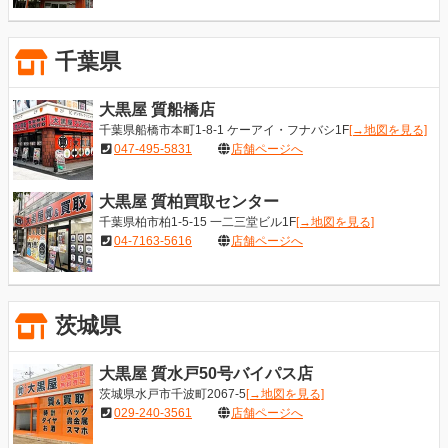
千葉県
大黒屋 質船橋店
千葉県船橋市本町1-8-1 ケーアイ・フナバシ1F
[→地図を見る]
047-495-5831
店舗ページへ
大黒屋 質柏買取センター
千葉県柏市柏1-5-15 一二三堂ビル1F
[→地図を見る]
04-7163-5616
店舗ページへ
茨城県
大黒屋 質水戸50号バイパス店
茨城県水戸市千波町2067-5
[→地図を見る]
029-240-3561
店舗ページへ