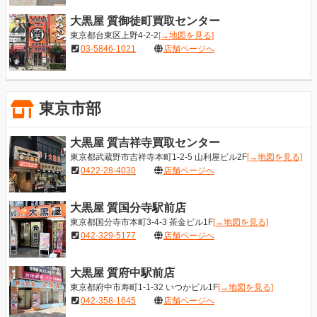
大黒屋 質御徒町買取センター
東京都台東区上野4-2-2
[→地図を見る]
03-5846-1021
店舗ページへ
東京市部
大黒屋 質吉祥寺買取センター
東京都武蔵野市吉祥寺本町1-2-5 山利屋ビル2F
[→地図を見る]
0422-28-4030
店舗ページへ
大黒屋 質国分寺駅前店
東京都国分寺市本町3-4-3 茶金ビル1F
[→地図を見る]
042-329-5177
店舗ページへ
大黒屋 質府中駅前店
東京都府中市寿町1-1-32 いつかビル1F
[→地図を見る]
042-358-1645
店舗ページへ