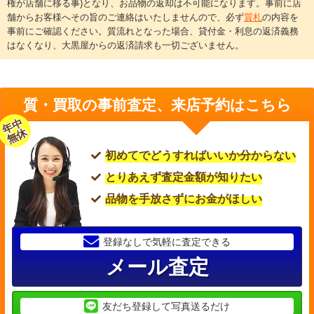
権が店舗に移る事)となり、お品物の返却は不可能になります。事前に店
舗からお客様へその旨のご連絡はいたしませんので、必ず
質札
の内容を
事前にご確認ください。質流れとなった場合、貸付金・利息の返済義務
はなくなり、大黒屋からの返済請求も一切ございません。
質・買取の事前査定、来店予約はこちら
年中
無休
初めてでどうすればいいか分からない
とりあえず査定金額が知りたい
品物を手放さずにお金がほしい
登録なしで気軽に査定できる
メール査定
友だち登録して写真送るだけ