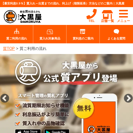
【最安利息0.9％】質入れ～出質までの流れ、利上げ（期限延長）方法などのご案内｜大黒屋
TEL
店舗一覧
メニュー
質ご利用の流れ
質入れ対象商品
質利息のご案内
よくある質問
質TOP
>
質ご利用の流れ