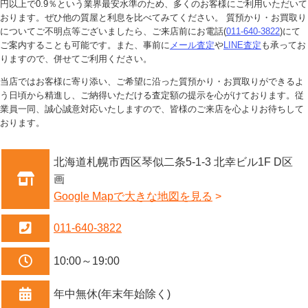
円以上で0.9％という業界最安水準のため、多くのお客様にご利用いただいて
おります。ぜひ他の質屋と利息を比べてみてください。 質預かり・お買取り
についてご不明点等ございましたら、ご来店前にお電話(
011-640-3822
)にて
ご案内することも可能です。また、事前に
メール査定
や
LINE査定
も承ってお
りますので、併せてご利用ください。
当店ではお客様に寄り添い、ご希望に沿った質預かり・お買取りができるよ
う日頃から精進し、ご納得いただける査定額の提示を心がけております。従
業員一同、誠心誠意対応いたしますので、皆様のご来店を心よりお待ちして
おります。
北海道札幌市西区琴似二条5-1-3 北幸ビル1F D区
画
Google Mapで大きな地図を見る
011-640-3822
10:00～19:00
年中無休(年末年始除く)