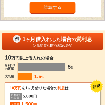
1
月借入れ
場合
質利息
例
ヶ
した
の
(大黒屋 質札幌琴似店の場合)
10
万円以上借入れの場合
月利5％
5
%
の質屋
1.5
大黒屋
%
10万円
を1ヶ月借りた場合の
利息
は…
月利5％
5,000
円
の質屋
1,500
大黒屋
円