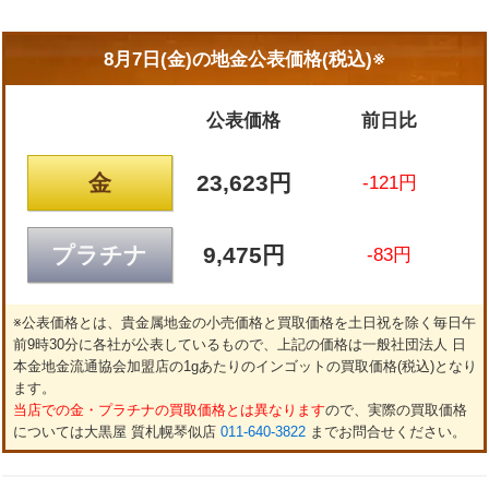
8月7日(金)の
地金公表価格(税込)※
公表価格
前日比
金
23,623円
-121円
プラチナ
9,475円
-83円
※公表価格とは、貴金属地金の小売価格と買取価格を土日祝を除く毎日午
前9時30分に各社が公表しているもので、上記の価格は一般社団法人 日
本金地金流通協会加盟店の1gあたりのインゴットの買取価格(税込)となり
ます。
当店での金・プラチナの買取価格とは異なります
ので、実際の買取価格
については大黒屋 質札幌琴似店
011-640-3822
までお問合せください。