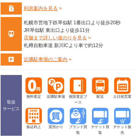
利息案内を見る
札幌市営地下鉄琴似駅 1番出口より徒歩20秒
JR琴似駅 東出口より徒歩11分
店舗まで詳しい道のりを見る
札樽自動車道 新川ICより車で約12分
近隣駐車場のご案内
無料査定
近隣駐車場
個室査定ブ
駅近
土日祝営業
取扱
ース
サービス
振込利上
質預かり
ブランド買
チケット買
チケット販
取
取
売