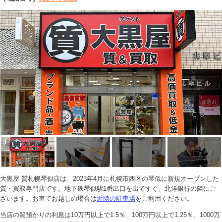
大黒屋 質札幌琴似店は、2023年4月に札幌市西区の琴似に新規オープンした
質・買取専門店です。地下鉄琴似駅1番出口を出てすぐ、北洋銀行の隣にご
ざいます。お車でお越しの場合は
近隣の駐車場
をご利用ください。
当店の質預かりの利息は10万円以上で1.5％、100万円以上で1.25％、1000万