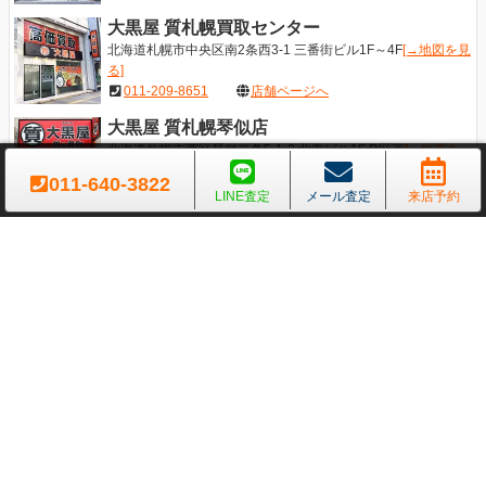
大黒屋 質札幌買取センター
北海道札幌市中央区南2条西3-1 三番街ビル1F～4F
[→地図を見
る]
011-209-8651
店舗ページへ
大黒屋 質札幌琴似店
北海道札幌市西区琴似二条5-1-3 北幸ビル1F D区画
[→地図を
見る]
011-640-3822
011-640-3822
店舗ページへ
LINE査定
メール査定
来店予約
大黒屋 質札幌円山買取センター
北海道札幌市中央区大通西25-1-1 ワールドビル4F
[→地図を見
る]
011-699-5102
店舗ページへ