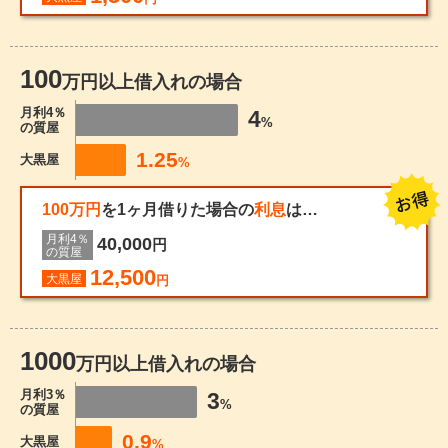
100
万円以上借入れの場合
月利4％
4
%
の質屋
1.25
大黒屋
%
100万円
を1ヶ月借りた場合の
利息
は…
月利4％
40,000
円
の質屋
12,500
大黒屋
円
1000
万円以上借入れの場合
月利3％
3
%
の質屋
0.9
大黒屋
%