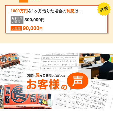
1000万円
を1ヶ月借りた場合の
利息
は…
月利3％
300,000
円
の質屋
90,000
大黒屋
円