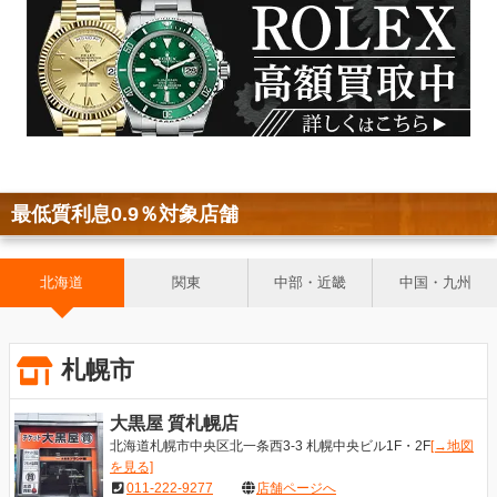
最低質利息0.9％対象店舗
北海道
関東
中部・近畿
中国・九州
札幌市
大黒屋 質札幌店
北海道札幌市中央区北一条西3-3 札幌中央ビル1F・2F
[→地図
を見る]
011-222-9277
店舗ページへ