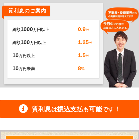
質利息のご案内
0.9
1000
%
総額
万円以上
1.25
100
%
総額
万円以上
1.5
10
%
万円以上
8
10
%
万円未満
質利息
振込支払
可能
！
は
も
です