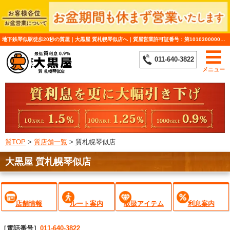
地下鉄琴似駅徒歩20秒の質屋｜大黒屋 質札幌琴似店へ｜質屋営業許可証番号：第101030000010号
011-640-3822
メニュー
質TOP
>
質店舗一覧
>
質札幌琴似店
大黒屋 質札幌琴似店
店舗情報
ルート案内
取扱アイテム
利息案内
［電話番号］
011-640-3822