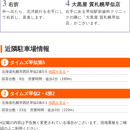
3
4
右折
大黒屋 質札幌琴似店
外へ出たら、北洋銀行を右手にし
右手にある琴似駅前歯科クリニッ
て右折し、直進します。
クの隣に「大黒屋 質札幌琴似
店」がございます。
近隣駐車場情報
タイムズ琴似第5
北海道札幌市西区琴似2条5-5
地図を見る
収容台数：9台 所要時間：徒歩2分（190m）
タイムズ琴似2・4第2
北海道札幌市西区琴似2条4-1
地図を見る
収容台数：23台 所要時間：徒歩3分（220m）
※記載の内容は予告無く変更されている場合がございます。現地看板をご確
認の上ご利用ください。