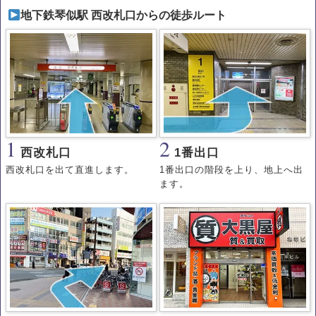
地下鉄琴似駅 西改札口からの徒歩ルート
1
2
西改札口
1番出口
西改札口を出て直進します。
1番出口の階段を上り、地上へ出
ます。