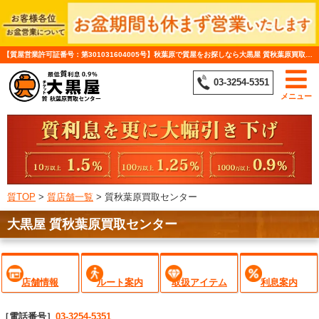
【質屋営業許可証番号：第301031604005号】秋葉原で質屋をお探しなら大黒屋 質秋葉原買取センターへ
03-3254-5351
メニュー
質TOP
>
質店舗一覧
>
質秋葉原買取センター
大黒屋 質秋葉原買取センター
店舗情報
ルート案内
取扱アイテム
利息案内
［電話番号］
03-3254-5351