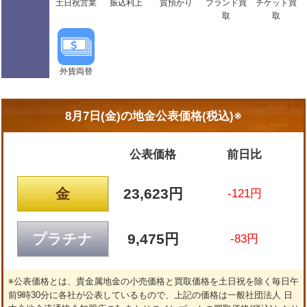
土日祝営業
振込利上
質預かり
ブランド買
チケット買
取
取
外貨両替
8月7日(金)の
地金公表価格(税込)※
公表価格
前日比
金
23,623円
-121円
プラチナ
9,475円
-83円
※公表価格とは、貴金属地金の小売価格と買取価格を土日祝を除く毎日午
前9時30分に各社が公表しているもので、上記の価格は一般社団法人 日