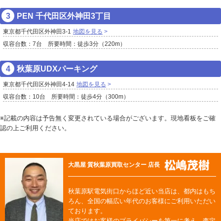
PEN 千代田区外神田3丁目
東京都千代田区外神田3-1
地図を見る
収容台数：7台 所要時間：徒歩3分（220m）
秋葉原UDXパーキング
東京都千代田区外神田4-14
地図を見る
収容台数：10台 所要時間：徒歩4分（300m）
※記載の内容は予告無く変更されている場合がございます。現地看板をご確
認の上ご利用ください。
大黒屋 質秋葉原買取センター 店長
秋葉原駅電気街口からほど近い当店は、都内はもち
ろん、全国の幅広い年代のお客様にご利用いただい
ております。
当店ではお客様のプライバシーを第一に考え、査定