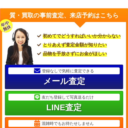
一時的な纏まった資金が必要でしたの大変助かりまし
た
質・買取の事前査定、来店予約はこちら
子供の学費(私立)を用立てるのに金融機関等検討したが、
大黒屋の低金利と初回1か月利息無料キャンペーンをネッ
年中
無休
ト広告で知り利用しました。一時的な纏まった資金が必要
でしたの大変助かりました。
初めてでどうすればいいか分からない
※初回利息無料サービスは終了いたしました。
とりあえず査定金額が知りたい
40代 女性 / バック 時計など数点
品物を手放さずにお金がほしい
登録なしで気軽に査定できる
メール査定
友だち登録して写真送るだけ
LINE査定
混雑時でもお待たせしません