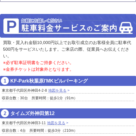
買取・質入れ金額10,000円以上でお取引成立のお客様全員に駐車代
500円をサービスいたします。ご来店の際、従業員へお伝えくださ
い。
※必ず駐車証明書をご持参ください。
※金券チケットは対象外となります。
KF-Park秋葉原I’MKビルパーキング
東京都千代田区外神田4-2-8
地図を見る
収容台数：30台 所要時間：徒歩1分（91m）
タイムズ外神田第12
東京都千代田区外神田3-11
地図を見る
収容台数：4台 所要時間：徒歩3分（210m）