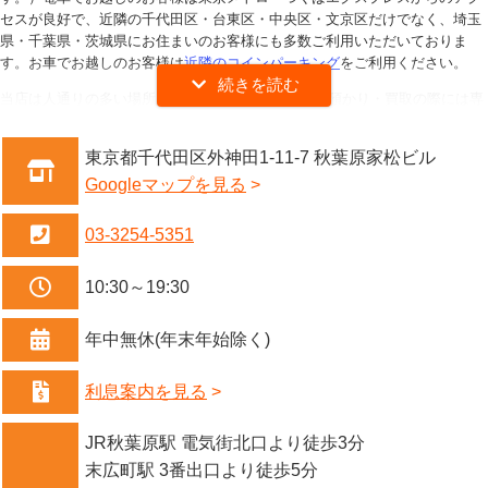
セスが良好で、近隣の千代田区・台東区・中央区・文京区だけでなく、埼玉
県・千葉県・茨城県にお住まいのお客様にも多数ご利用いただいておりま
す。お車でお越しのお客様は
近隣のコインパーキング
をご利用ください。
当店は人通りの多い場所にある1F路面店ですが、質預かり・買取の際には専
用個室ブースにご案内いたしますので、外から見えることはなく人目を気に
せずにご利用いただけます。また当店には明るくフレッシュな女性査定員も
東京都千代田区外神田1-11-7 秋葉原家松ビル
在籍しておりますので、昔ながらの「古い」「入りづらい」といった質屋の
Googleマップを見る
イメージはなく、女性の方お1人様でも安心してご利用いただけます。初め
てご利用いただく方にはご利用方法やお手続きの流れなどを一から丁寧にご
説明いたします。
03-3254-5351
取扱商材は、腕時計（ロレックス、オメガ、パテックフィリップ、オーデマ
10:30～19:30
ピゲ、カルティエ、ブルガリ、IWC、タグホイヤー他）、貴金属（ダイヤ・
宝石類、金プラチナ、ブランドジュエリー他）、バッグ・財布・小物（ルイ
ヴィトン、エルメス、シャネル、グッチ他）、お酒の買取（ウイスキー・ブ
年中無休(年末年始除く)
ランデー・ワイン・シャンパン・日本酒・焼酎他）、金券・チケットの買取
など多岐にわたり、質預かり･買取以外にも外貨両替をおこなっておりま
利息案内を見る
す。
また『
質・買取来店予約サービス
』をご利用いただくと、優先的に査定ブー
JR秋葉原駅 電気街北口より徒歩3分
スを確保し、お待たせすることなくスムーズに査定へとご案内できますの
末広町駅 3番出口より徒歩5分
で、多くのお客様からご好評いただいております。もちろん予約なしでのご