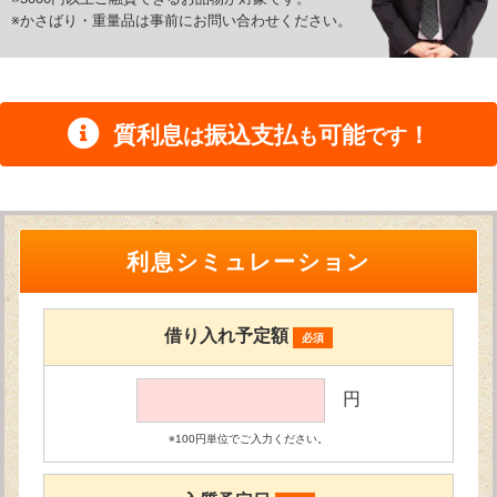
※かさばり・重量品は事前にお問い合わせください。
質利息
振込支払
可能
！
は
も
です
利息シミュレーション
借り入れ予定額
必須
円
※100円単位でご入力ください。