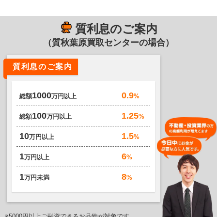
質利息のご案内
（質秋葉原買取センターの場合）
質利息のご案内
0.9
1000
%
総額
万円以上
1.25
100
%
総額
万円以上
1.5
10
%
万円以上
6
1
%
万円以上
8
1
%
万円未満
※5000円以上ご融資できるお品物が対象です。