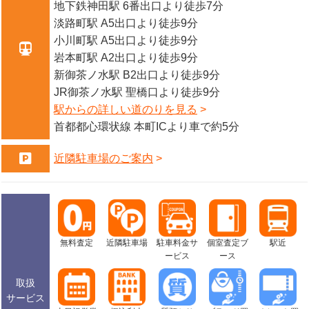
地下鉄神田駅 6番出口より徒歩7分
来店も大歓迎ですので、お客様のご都合に合わせてご利用ください。
淡路町駅 A5出口より徒歩9分
来店前におおよその査定額が知りたい方は、写真を撮って送るだけで買取・
小川町駅 A5出口より徒歩9分
質入れ価格の目安がわかる、便利な『
LINE査定
』もおこなっております。
「これっていくらになるのかな？」と気になるお品物がございましたら、お
岩本町駅 A2出口より徒歩9分
気軽にお問い合わせください。
新御茶ノ水駅 B2出口より徒歩9分
JR御茶ノ水駅 聖橋口より徒歩9分
大黒屋 質秋葉原買取センタースタッフ一同、皆様のご利用を心よりお待ちし
ております！
駅からの詳しい道のりを見る
首都都心環状線 本町ICより車で約5分
近隣駐車場のご案内
無料査定
近隣駐車場
駐車料金サ
個室査定ブ
駅近
ービス
ース
取扱
サービス