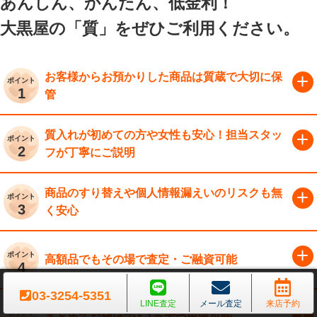
あんしん、かんたん、低金利！
大黒屋の「質」をぜひご利用ください。
お客様からお預かりした商品は質蔵で大切に保
ポイント
1
管
質入れが初めての方や女性も安心！
担当スタッ
ポイント
2
フが丁寧にご説明
商品のすり替えや個人情報漏えいの
リスクも無
ポイント
3
く安心
ポイント
高額品でもその場で査定・ご融資可能
4
03-3254-5351
LINE査定
メール査定
来店予約
ポイント