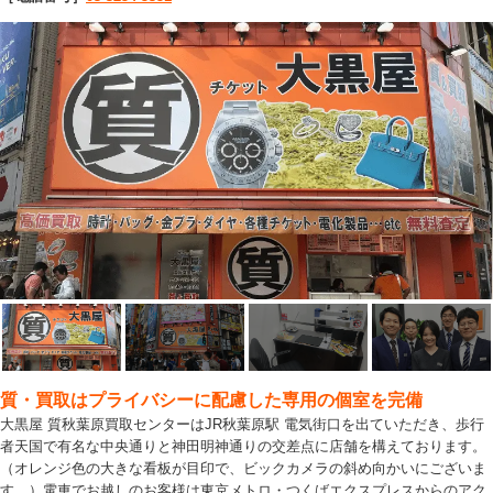
質・買取はプライバシーに配慮した専用の個室を完備
大黒屋 質秋葉原買取センターはJR秋葉原駅 電気街口を出ていただき、歩行
者天国で有名な中央通りと神田明神通りの交差点に店舗を構えております。
（オレンジ色の大きな看板が目印で、ビックカメラの斜め向かいにございま
す。）電車でお越しのお客様は東京メトロ・つくばエクスプレスからのアク