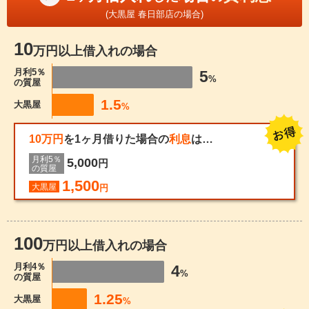
(大黒屋 春日部店の場合)
10
万円以上借入れの場合
月利5％
5
%
の質屋
1.5
大黒屋
%
10万円
を1ヶ月借りた場合の
利息
は…
月利5％
5,000
円
の質屋
1,500
大黒屋
円
100
万円以上借入れの場合
月利4％
4
%
の質屋
1.25
大黒屋
%