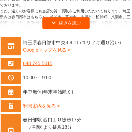
ております。
また、遠方のお客様にも当店の質・買取をご利用いただいております。埼玉
県内は春日部市はもちろん、越谷市、草加市、吉川市、松伏町、八潮市、三
郷市、さいたま市(岩槻区・緑区・見沼区・浦和区・北区・大宮区・中央区・
南区・西区・桜区)、川越市、久喜市、幸手市、上尾市、蓮田市、宮代町、白
岡市、伊奈町、等々。県外の東京都、千葉県、茨城県、栃木県、群馬県から
のお客様も多くご来店いただいております。
埼玉県春日部市中央8-8-11 (ユリノキ通り沿い)
質屋と言うと、目立たない裏通りで気難しそうなおじさんがやっているイメ
Googleマップを見る
ージがありませんか？
当店はそんな質屋のイメージを覆します！明るくアットホームなお店で、若
048-745-5015
く元気な店員も多く在籍していますので、質の仕組みや流れ・金利・取扱商
品など分からない事がございましたら、お気軽にご相談ください！お電話・
メールでの事前査定やお問い合わせも承っております。
10:00～19:00
急な出費があって、でも売りたくない。。。そんな時当店の質サービスをご
利用ください。可能な限りご希望の金額に近づけるよう頑張らせていただき
年中無休(年末年始除く)
ます。皆様のご来店を心よりお待ちしております。
※現在、店頭販売は行っておりませんので予めご了承ください。
利息案内を見る
春日部駅 西口より徒歩17分
一ノ割駅 より徒歩18分