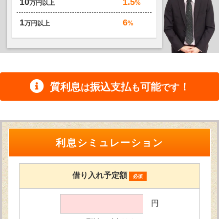
1.5
10
%
万円以上
6
1
%
万円以上
質利息
振込支払
可能
！
は
も
です
利息シミュレーション
借り入れ予定額
必須
円