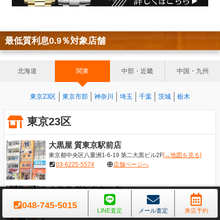
最低質利息0.9％対象店舗
北海道
関東
中部・近畿
中国・九州
東京23区
東京市部
神奈川
埼玉
千葉
茨城
栃木
東京23区
大黒屋 質東京駅前店
東京都中央区八重洲1-6-19 第二大黒ビル2F
[→地図を見る]
03-6225-5574
店舗ページへ
大黒屋 質新宿東口店
東京都新宿区新宿3-24-7 FK324ビル
[→地図を見る]
048-745-5015
03-5366-3655
店舗ページへ
LINE査定
メール査定
来店予約