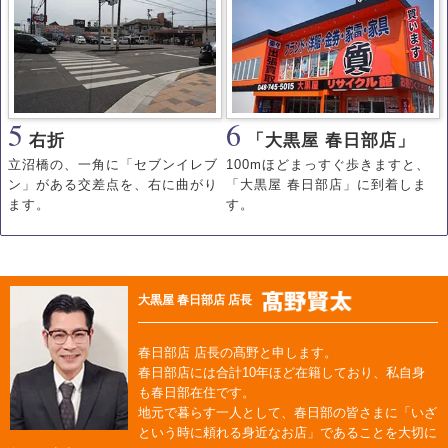
5
6
右折
「大黒屋 春日部店」
立沼橋の、一角に「セブンイレブ
100mほどまっすぐ歩きますと、
ン」がある交差点を、右に曲がり
「大黒屋 春日部店」に到着しま
ます。
す。
大黒屋 春日部店 店長
春日部店 店長の髙野と申します。
春日部店には合計10年ほど在籍しており、私自身
も春日部在住です。
地元で暮らす一人として、春日部の皆さまに「いざ
という時に頼れる身近なお店」であることを大切に