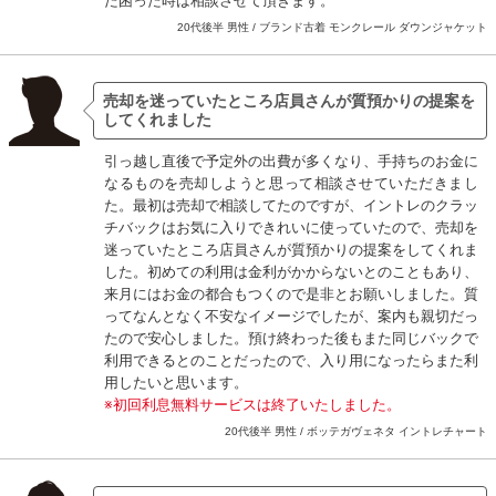
た困った時は相談させて頂きます。
20代後半 男性 / ブランド古着 モンクレール ダウンジャケット
売却を迷っていたところ店員さんが質預かりの提案を
してくれました
引っ越し直後で予定外の出費が多くなり、手持ちのお金に
なるものを売却しようと思って相談させていただきまし
た。最初は売却で相談してたのですが、イントレのクラッ
チバックはお気に入りできれいに使っていたので、売却を
迷っていたところ店員さんが質預かりの提案をしてくれま
した。初めての利用は金利がかからないとのこともあり、
来月にはお金の都合もつくので是非とお願いしました。質
ってなんとなく不安なイメージでしたが、案内も親切だっ
たので安心しました。預け終わった後もまた同じバックで
利用できるとのことだったので、入り用になったらまた利
用したいと思います。
※初回利息無料サービスは終了いたしました。
20代後半 男性 / ボッテガヴェネタ イントレチャート