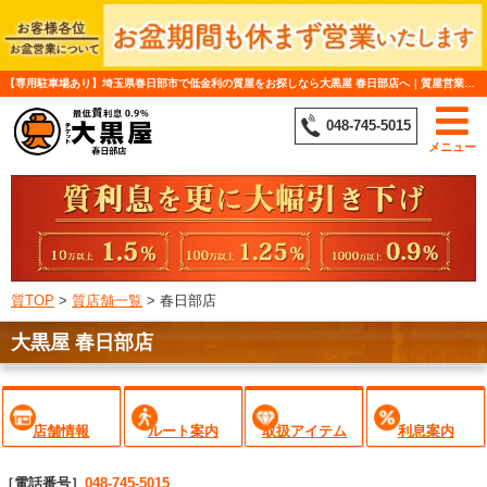
【専用駐車場あり】埼玉県春日部市で低金利の質屋をお探しなら大黒屋 春日部店へ｜質屋営業許可証番号：第431260000600号
048-745-5015
メニュー
質TOP
>
質店舗一覧
>
春日部店
大黒屋 春日部店
店舗情報
ルート案内
取扱アイテム
利息案内
［電話番号］
048-745-5015