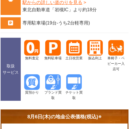
駅からの詳しい道のりを見る
東北自動車道「岩槻IC」より約18分
専用駐車場(19台-うち2台軽専用)
無料査定
無料駐車場
土日祝営業
振込利上
車椅子・ベ
ビーカー入
取扱
店可
サービス
質預かり
ブランド買
チケット買
取
取
8月6日(木)の
地金公表価格(税込)※