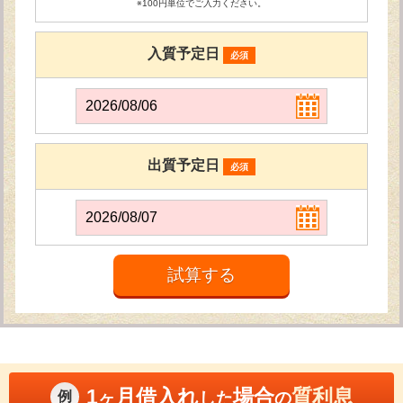
※100円単位でご入力ください。
入質予定日
必須
出質予定日
必須
1
月借入れ
場合
質利息
例
ヶ
した
の