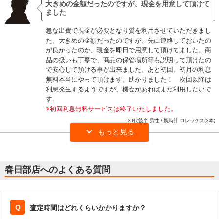
大きめの金額だったのですが、現金を用意して頂けて
ました
急な出費で現金が必要となり質を利用させていただきまし
た。大きめの金額だったのですが、先に連絡しておいたの
が良かったのか、現金を即日で用意して頂けてました。商
品の扱いも丁寧で、商品の保管場所等も説明して頂けたの
で安心して預ける事が出来ました。あと初回、初月の利息
無料本当にやって頂けます。助かりました！ 次回以降は
利息発生するようですが、機会があればまた利用したいで
す。
※初回利息無料サービスは終了いたしました。
30代後半 男性 / 腕時計 ロレックス(3本)
希望金額に近づけていただけましたので、しのぐ事が
出来ました
春日部店へのよくある質問
急な出費には質屋がいいよという友人の言葉に促され、質
屋をインターネットで探していた時【初めてのお客様は利
息1か月無料】というものがあり大黒屋さんに持って行く
ことに決めました。初めてでしたがスタッフの方が親身に
査定時間はどれくらいかかりますか？
なって、説明してくださったので私でも理解することがで