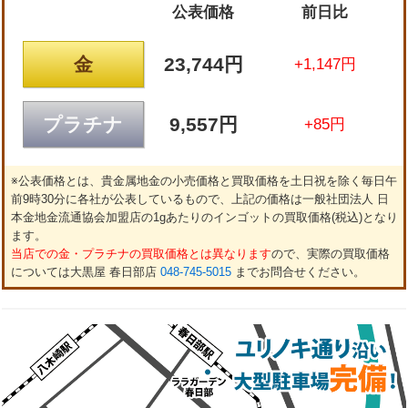
公表価格
前日比
金
23,744円
+1,147円
プラチナ
9,557円
+85円
※公表価格とは、貴金属地金の小売価格と買取価格を土日祝を除く毎日午
前9時30分に各社が公表しているもので、上記の価格は一般社団法人 日
本金地金流通協会加盟店の1gあたりのインゴットの買取価格(税込)となり
ます。
当店での金・プラチナの買取価格とは異なります
ので、実際の買取価格
については大黒屋 春日部店
048-745-5015
までお問合せください。