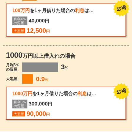
100万円
を1ヶ月借りた場合の
利息
は…
月利4％
40,000
円
の質屋
12,500
大黒屋
円
1000
万円以上借入れの場合
月利3％
3
%
の質屋
0.9
大黒屋
%
1000万円
を1ヶ月借りた場合の
利息
は…
月利3％
300,000
円
の質屋
90,000
大黒屋
円