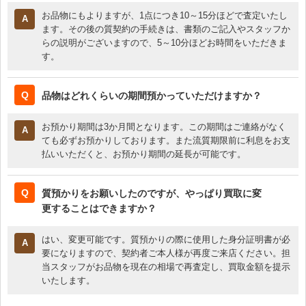
きました。また、希望金額を伝えて事情を説明したところ
お品物にもよりますが、1点につき10～15分ほどで査定いたし
希望金額に近づけていただけましたので、しのぐ事が出来
ます。その後の質契約の手続きは、書類のご記入やスタッフか
ました。本当に助かりました。また機会があればお願いし
らの説明がございますので、5～10分ほどお時間をいただきま
ます。
す。
※初回利息無料サービスは終了いたしました。
60代 女性 / 貴金属
品物はどれくらいの期間預かっていただけますか？
金利も安く、査定金額自体も高かった為質預かりをお
お預かり期間は3か月間となります。この期間はご連絡がなく
願いしました
ても必ずお預かりしております。また流質期限前に利息をお支
インターネットページで、私の住む地元の質屋さんの金利
払いいただくと、お預かり期間の延長が可能です。
より金利が安いとの情報を得て、査定をお願いしました。
実際に金利も安く、査定金額自体も高かった為質預かりを
お願いしました。大きな店舗で、担当者も丁寧で、質蔵で
質預かりをお願いしたのですが、やっぱり買取に変
の保管についてもしっかりと説明をいただけたので、未使
更することはできますか？
用に近い、デリケートなものですが、安心して預かっても
らっていました。多少遠方ですが、金利、安心面を考える
はい、変更可能です。質預かりの際に使用した身分証明書が必
と足を運ぶ価値はあったと思います。駐車場もあったた
要になりますので、契約者ご本人様が再度ご来店ください。担
め、車でも行きやすかったです。困ったらまたお願いした
当スタッフがお品物を現在の相場で再査定し、買取金額を提示
いです。
いたします。
30代後半 男性 / 腕時計 オーデマピゲ