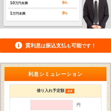
6
10
%
万円未満
8
1
%
万円未満
質利息
振込支払
可能
！
は
も
です
利息シミュレーション
借り入れ予定額
必須
円