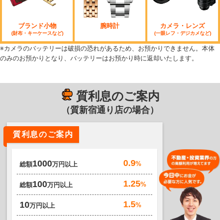
ブランド小物
腕時計
カメラ・レンズ
(財布・キーケースなど)
(一眼レフ・デジカメなど)
※カメラのバッテリーは破損の恐れがあるため、お預かりできません。本体
のみのお預かりとなり、バッテリーはお預かり時に返却いたします。
質利息のご案内
（質新宿通り店の場合）
質利息のご案内
0.9
1000
%
総額
万円以上
1.25
100
%
総額
万円以上
1.5
10
%
万円以上