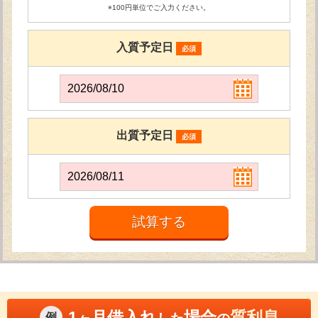
※100円単位でご入力ください。
入質予定日
必須
出質予定日
必須
1
月借入れ
場合
質利息
例