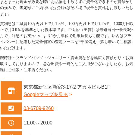
まとまった現金が必要な時にお品物を手放さずに資金化できるのが質預かり
の強みで、査定額にご納得いただければその場で現金と質札をお渡しいたし
ます。
質利息はご融資10万円以上で月1.5％、100万円以上で月1.25％、1000万円以
上で月0.9％を基準とした低水準です。ご返済（出質）は最短当日〜最長3か
月で、利息のお支払いにより1か月単位で期限延長も可能です。店内はプラ
イバシーに配慮した完全個室の査定ブースを2部屋備え、落ち着いてご相談
いただけます。
腕時計・ブランドバッグ・ジュエリー・貴金属などを幅広く質預かり・お買
取りしておりますので、急な出費や一時的なご入用がございましたら、お気
軽にご相談・ご来店ください。
東京都新宿区新宿3-17-2 アカネビルB1F
Googleマップを見る
03-6709-9260
11:00～20:00