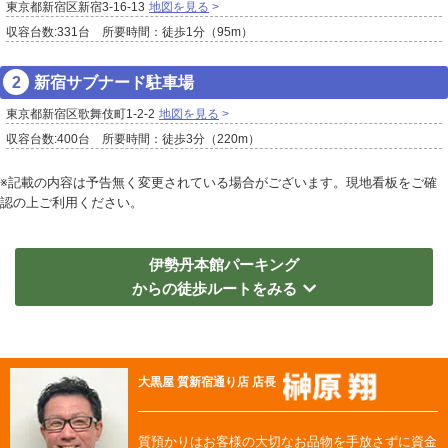
東京都新宿区新宿3-16-13
地図を見る
収容台数:331台 所要時間：徒歩1分（95m）
新宿サブナード駐車場
東京都新宿区歌舞伎町1-2-2
地図を見る
収容台数:400台 所要時間：徒歩3分（220m）
※記載の内容は予告無く変更されている場合がございます。現地看板をご確
認の上ご利用ください。
伊勢丹本館パーキング
からの徒歩ルートをみる
大黒屋 質新宿通り店 店長
質預かりはお客様の大切なお品物を手放さずに資金