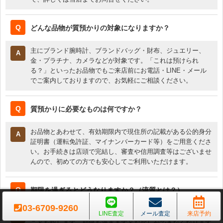
どんな品物が質預かりの対象になりますか？
主にブランド腕時計、ブランドバッグ・財布、ジュエリー、
金・プラチナ、カメラなどが対象です。「これは預けられ
る？」といったお品物でもご来店前にお電話・LINE・メール
でご案内しておりますので、お気軽にご相談ください。
質預かりに必要なものは何ですか？
お品物とあわせて、有効期限内で現住所の記載がある公的身分
証明書（運転免許証、マイナンバーカード等）をご用意くださ
い。お手続きは店頭で完結し、審査や信用調査等はございませ
んので、初めての方でも安心してご利用いただけます。
期限を過ぎるとどうなりますか？（流質とは？）
03-6709-9260
流質とは、期限を超過した場合にお品物の所有権が弊社へ移る
LINE査定
メール査定
来店予約
ことを指します。期限を過ぎますとお戻しができなくなります