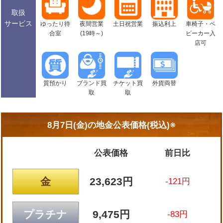
取扱
サービス
ゆったり待
夜間営業
土日祝営業
振込利上
車椅子・ベ
合室
(19時～)
ビーカー入
店可
質預かり
ブランド買
チケット買
外貨両替
取
取
8月7日(金)の
地金公表価格(税込)※
公表価格
前日比
金
23,623円
-121円
プラチナ
9,475円
-83円