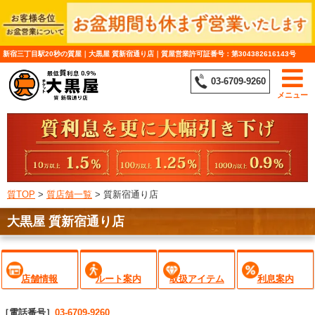
新宿三丁目駅20秒の質屋｜大黒屋 質新宿通り店｜質屋営業許可証番号：第304382616143号
03-6709-9260
メニュー
質TOP
>
質店舗一覧
>
質新宿通り店
大黒屋 質新宿通り店
店舗情報
ルート案内
取扱アイテム
利息案内
［電話番号］
03-6709-9260