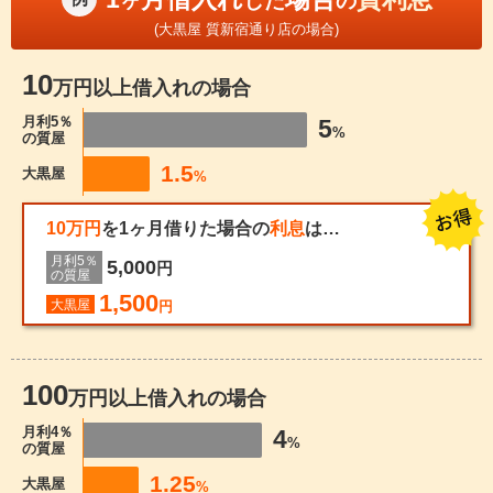
ヶ
した
の
(大黒屋 質新宿通り店の場合)
10
万円以上借入れの場合
月利5％
5
%
の質屋
1.5
大黒屋
%
10万円
を1ヶ月借りた場合の
利息
は…
月利5％
5,000
円
の質屋
1,500
大黒屋
円
100
万円以上借入れの場合
月利4％
4
%
の質屋
1.25
大黒屋
%