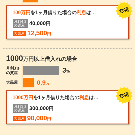
100万円
を1ヶ月借りた場合の
利息
は…
月利4％
40,000
円
の質屋
12,500
大黒屋
円
1000
万円以上借入れの場合
月利3％
3
%
の質屋
0.9
大黒屋
%
1000万円
を1ヶ月借りた場合の
利息
は…
月利3％
300,000
円
の質屋
90,000
大黒屋
円