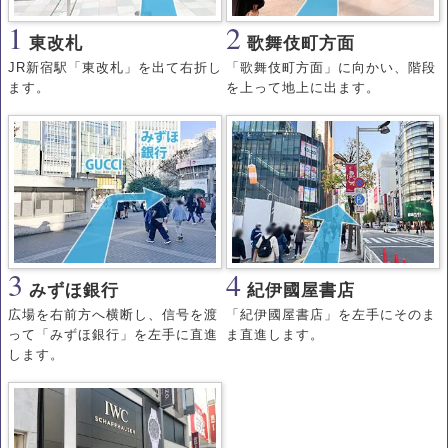
1
2
東改札
歌舞伎町方面
JR新宿駅「東改札」を出て右折し
「歌舞伎町方面」に向かい、階段
ます。
を上って地上に出ます。
3
4
みずほ銀行
紀伊國屋書店
広場を右前方へ横断し、信号を渡
「紀伊國屋書店」を左手にそのま
って「みずほ銀行」を左手に直進
ま直進します。
します。