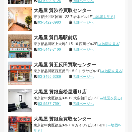
03-5728-8124
店舗ページへ
大黒屋 質渋谷買取センター
東京都渋谷区神南1-22-7 岩本ビル4F
[→地図を見る]
03-5422-3983
店舗ページへ
大黒屋 質目黒駅前店
東京都品川区上大崎2-15-16 西川ビル2F
[→地図を見る]
03-5449-7100
店舗ページへ
大黒屋 質五反田買取センター
東京都品川区西五反田1-5-2 トラヤビル1F
[→地図を見る]
03-3495-6286
店舗ページへ
大黒屋 質銀座松屋通り店
東京都中央区銀座3-8-12 大広朝日ビル5F
[→地図を見る]
03-5537-7591
店舗ページへ
大黒屋 質銀座買取センター
東京都中央区銀座3-3-7 サカイリ9ビル1F-B1F
[→地図を
見る]