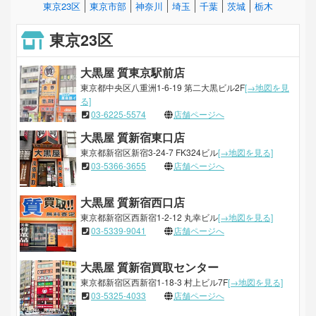
東京23区
東京市部
神奈川
埼玉
千葉
茨城
栃木
東京23区
大黒屋 質東京駅前店
東京都中央区八重洲1-6-19 第二大黒ビル2F
[→地図を見
る]
03-6225-5574
店舗ページへ
大黒屋 質新宿東口店
東京都新宿区新宿3-24-7 FK324ビル
[→地図を見る]
03-5366-3655
店舗ページへ
大黒屋 質新宿西口店
東京都新宿区西新宿1-2-12 丸幸ビル
[→地図を見る]
03-5339-9041
店舗ページへ
大黒屋 質新宿買取センター
東京都新宿区西新宿1-18-3 村上ビル7F
[→地図を見る]
03-5325-4033
店舗ページへ