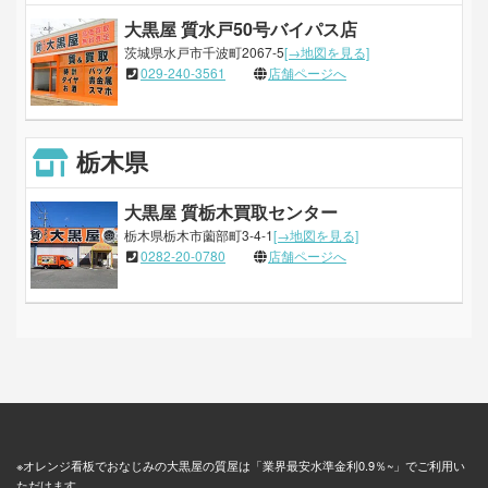
大黒屋 質水戸50号バイパス店
茨城県水戸市千波町2067-5
[→地図を見る]
029-240-3561
店舗ページへ
栃木県
大黒屋 質栃木買取センター
栃木県栃木市薗部町3-4-1
[→地図を見る]
0282-20-0780
店舗ページへ
※オレンジ看板でおなじみの大黒屋の質屋は「業界最安水準金利0.9％~」でご利用い
ただけます。