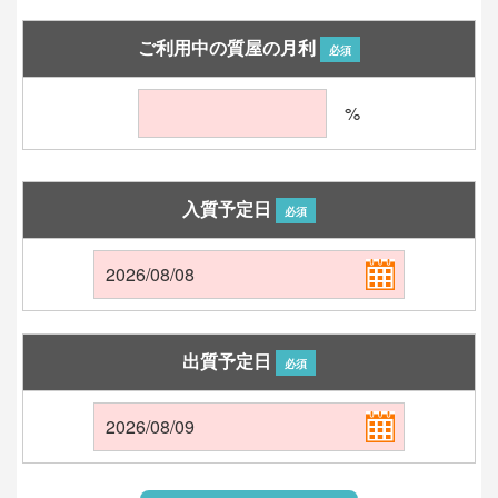
ご利用中の質屋の月利
必須
%
入質予定日
必須
出質予定日
必須