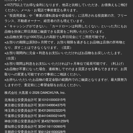
※10万円以上でお得な金利になります。他店と比較していただき、お借換えもご検討
ください。メール・お電話で事前査定も承ります。
※「投資用資金」や「事業の運転資金や資金繰り」に活用される投資家の方、フリー
ランス、不動産オーナー、経営者の方も増えています。
※「キャッシングができない」「カードローンは利用したくない」といった方にもお
品物を担保に即日高額ご融資できる質屋をご利用いただいています。
※お品物次第では1000万以上の高額でも即日現金にてご用意可能です。
※お預りの期限は原則3ヶ月間です。お預り期限を過ぎるとお品物は店側の所有物と
なり、戻すことはできなくなります。（流質）
※お預り期間内に元金＋利息をお支払いいただければお品物をお戻しいたします。
（出質）
※お預り期間は利息をお支払いいただければ1ヶ月単位で延長可能です。（利上げ）
※お品物が不要になった場合、連絡無しでそのまま流質させる事もできますが、お買
取りへの変更も可能ですので事前にご相談ください。
※お持ちいただいたお品物の査定金額の範囲内でのご融資となりますが、最大限努力
しますので、査定前にご希望金額をお伝えください。
株式会社 大黒屋 © 2026 DAIKOKUYA, Inc.
北海道公安委員会許可 第101010000315号
東京都公安委員会許可 第301049904375号
埼玉県公安委員会許可 第431260023220号
千葉県公安委員会許可 第441040002144号
神奈川県公安委員会許可 第452780001259号
愛知県公安委員会許可 第541161100900号
京都府公安委員会許可 第611241930028号