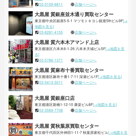
03-5159-6811
店舗ページへ
大黒屋 質銀座並木通り買取センター
東京都中央区銀座5-5-1 マツモトキヨシ銀座5thビル9F
[→
地図を見る]
03-6281-4155
店舗ページへ
大黒屋 質六本木アマンド上店
東京都港区六本木6-1-26 六本木天城ビル5F
[→地図を見
る]
03-5786-1371
店舗ページへ
大黒屋 質麻布十番買取センター
東京都港区麻布十番1-7-11 深瀬ビル1F
[→地図を見る]
03-5413-3011
店舗ページへ
大黒屋 質銀座口店
東京都港区新橋1-12-10 康楽ビル8F
[→地図を見る]
03-3569-7708
店舗ページへ
大黒屋 質秋葉原買取センター
東京都千代田区外神田1-11-7 秋葉原家松ビル
[→地図を見