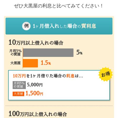
ぜひ大黒屋の利息と比べてみてください！
1
月借入れ
場合
質利息
例
ヶ
した
の
10
万円以上借入れの場合
月利5％
5
%
の質屋
1.5
大黒屋
%
10万円
を1ヶ月借りた場合の
利息
は…
月利5％
5,000
円
の質屋
1,500
大黒屋
円
100
万円以上借入れの場合