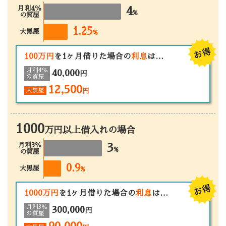
月利4％
4
%
の質屋
1.25
大黒屋
%
100万円
を1ヶ月借りた場合の
利息
は…
月利4％
40,000
円
の質屋
12,500
大黒屋
円
1000
万円以上借入れの場合
月利
3
％
3
%
の質屋
0.9
大黒屋
%
1000万円
を1ヶ月借りた場合の
利息
は…
月利3％
300,000
円
の質屋