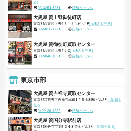
る]
03-3254-5351
店舗ページへ
大黒屋 質上野御徒町店
東京都台東区上野6-3-1 ミツビル1F
[→地図を見る]
03-5816-1771
店舗ページへ
大黒屋 質御徒町買取センター
東京都台東区上野4-2-2
[→地図を見る]
03-5846-1021
店舗ページへ
東京市部
大黒屋 質吉祥寺買取センター
東京都武蔵野市吉祥寺本町1-2-5 山利屋ビル2F
[→地図を
見る]
0422-28-4030
店舗ページへ
大黒屋 質国分寺駅前店
東京都国分寺市本町3-4-3 茶金ビル1F
[→地図を見る]