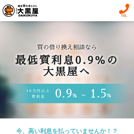
TEL
質の借り換え相談なら
最低質利息0.9％
の
大黒屋
へ
0.9
1.5
10万円以上
%
～
%
質利息
今、高い利息を払っていませんか！？