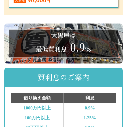
90,000
大黒屋
円
大黒屋は
0.9
最低質利息
％
質利息のご案内
借り換え金額
利息
1000万円以上
0.9%
100万円以上
1.25%