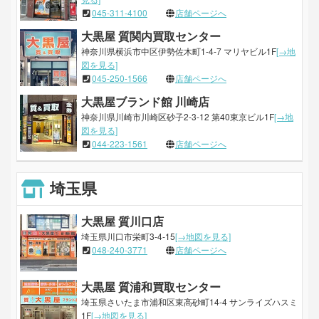
045-311-4100
店舗ページへ
大黒屋 質関内買取センター
神奈川県横浜市中区伊勢佐木町1-4-7 マリヤビル1F
[→地
図を見る]
045-250-1566
店舗ページへ
大黒屋ブランド館 川崎店
神奈川県川崎市川崎区砂子2-3-12 第40東京ビル1F
[→地
図を見る]
044-223-1561
店舗ページへ
埼玉県
大黒屋 質川口店
埼玉県川口市栄町3-4-15
[→地図を見る]
048-240-3771
店舗ページへ
大黒屋 質浦和買取センター
埼玉県さいたま市浦和区東高砂町14-4 サンライズハスミ
1F
[→地図を見る]