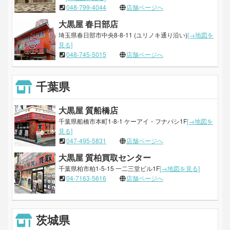
048-799-4044
店舗ページへ
大黒屋 春日部店
埼玉県春日部市中央8-8-11 (ユリノキ通り沿い)
[→地図を
見る]
048-745-5015
店舗ページへ
千葉県
大黒屋 質船橋店
千葉県船橋市本町1-8-1 ケーアイ・フナバシ1F
[→地図を
見る]
047-495-5831
店舗ページへ
大黒屋 質柏買取センター
千葉県柏市柏1-5-15 一二三堂ビル1F
[→地図を見る]
04-7163-5616
店舗ページへ
茨城県