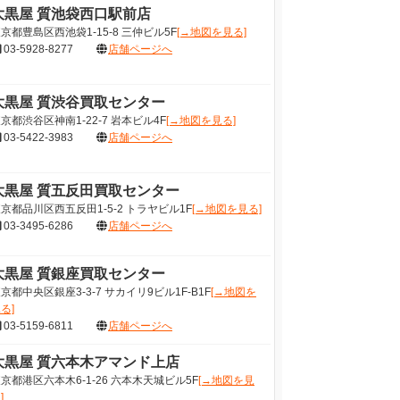
大黒屋 質池袋西口駅前店
京都豊島区西池袋1-15-8 三仲ビル5F
[→地図を見る]
03-5928-8277
店舗ページへ
大黒屋 質渋谷買取センター
京都渋谷区神南1-22-7 岩本ビル4F
[→地図を見る]
03-5422-3983
店舗ページへ
大黒屋 質五反田買取センター
京都品川区西五反田1-5-2 トラヤビル1F
[→地図を見る]
03-3495-6286
店舗ページへ
大黒屋 質銀座買取センター
京都中央区銀座3-3-7 サカイリ9ビル1F-B1F
[→地図を
る]
03-5159-6811
店舗ページへ
大黒屋 質六本木アマンド上店
京都港区六本木6-1-26 六本木天城ビル5F
[→地図を見
]