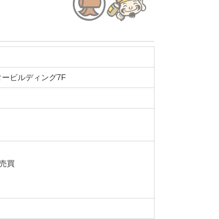
タービルディング7F
売買