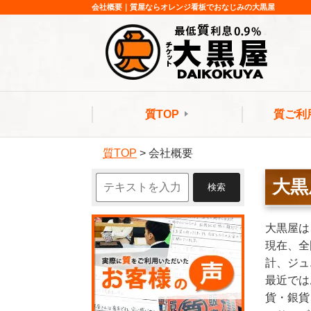
会社概要｜質屋ならオレンジ看板でおなじみの大黒屋
質TOP
質ご利
質TOP
>
会社概要
大黒
大黒屋は
現在、全
計、ジュ
最近では
貨・銀貨