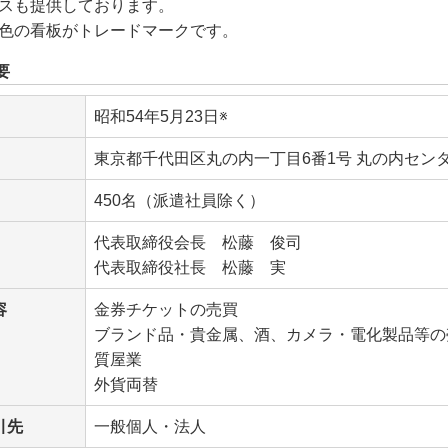
スも提供しております。
色の看板がトレードマークです。
要
昭和54年5月23日※
東京都
千代田区丸の内一丁目6番1号 丸の内セン
450名（派遣社員除く）
代表取締役会長 松藤 俊司
代表取締役社長 松藤 実
容
金券チケットの売買
ブランド品・貴金属、酒、カメラ・電化製品等の
質屋業
外貨両替
引先
一般個人・法人