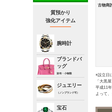
古物商
質預かり
強化アイテム
腕時計
ブランドバ
ッグ
財布・小物類
※設立日
「大黒屋
ジュエリー
平成11
（ノンブランド可）
よって、
宝石