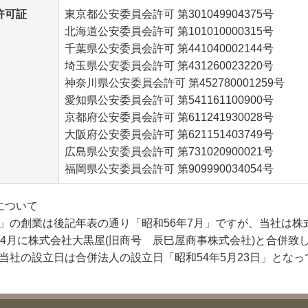
許可証
東京都公安委員会許可 第301049904375号
北海道公安委員会許可 第101010000315号
千葉県公安委員会許可 第441040002144号
埼玉県公安委員会許可 第431260023220号
神奈川県公安委員会許可 第452780001259号
愛知県公安委員会許可 第541161100900号
京都府公安委員会許可 第611241930028号
大阪府公安委員会許可 第621151403749号
広島県公安委員会許可 第731020900021号
福岡県公安委員会許可 第909990034054号
について
」の創業は後記年表の通り「昭和56年7月」ですが、当社は株
年4月に株式会社大黒屋(旧商号 辰巳屋商事株式会社)と合併致
当社の設立日は合併法人の設立日「昭和54年5月23日」とな