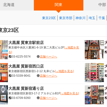
北海道
関東
中部
東京23区
東京市部
神奈川
埼玉
千葉
東京23区
大黒屋 質東京駅前店
東京都中央区八重洲1-6-19 第二大黒ビル2F
[→地図を見
東
る]
03-6225-5574
店舗ページへ
大黒屋 質新宿西口店
東京都新宿区西新宿1-2-12 丸幸ビル
[→地図を見る]
東
03-5339-9041
店舗ページへ
大黒屋 質新宿通り店
東京都新宿区新宿3-17-2 アカネビルB1F
[→地図を見る]
東
03-6709-9260
店舗ページへ