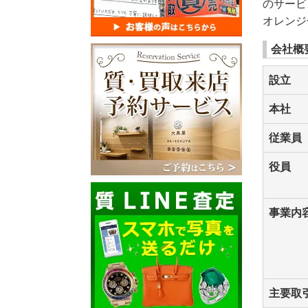
のサービ
オレンジ
会社概
設立
本社
従業員
役員
事業内
主要取