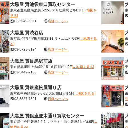
大黒屋 質池袋東口買取センター
東京都豊島区南池袋1-22-1 アサヒ薬局ビルB1F
[→地図を
東
見る]
03-5949-5301
店舗ページへ
大黒屋 質渋谷店
東京都渋谷区宇田川町23-11 リ・エムビル3F
[→地図を見
東
る]
03-5728-8124
店舗ページへ
大黒屋 質目黒駅前店
東京都品川区上大崎2-15-16 西川ビル2F
[→地図を見る]
東
03-5449-7100
店舗ページへ
大黒屋 質銀座松屋通り店
東京都中央区銀座3-8-12 大広朝日ビル5F
[→地図を見る]
東
03-5537-7591
店舗ページへ
見
大黒屋 質銀座並木通り買取センター
東京都中央区銀座5-5-1 マツモトキヨシ銀座5thビル9F
[→
東
地図を見る]
る