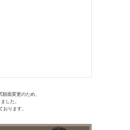
式額面変更のため、
しました。
っております。