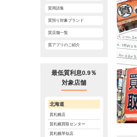
質用語集
質預り対象ブランド
質店舗一覧
質アプリのご紹介
最低質利息0.9％
対象店舗
北海道
質札幌店
質札幌買取センター
質札幌琴似店