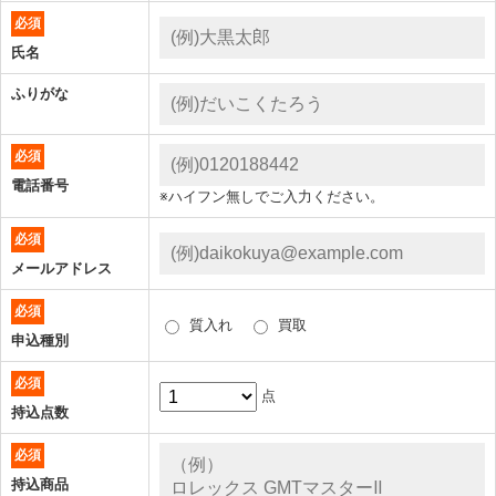
必須
氏名
ふりがな
必須
電話番号
※ハイフン無しでご入力ください。
必須
メールアドレス
必須
質入れ
買取
申込種別
必須
点
持込点数
必須
持込商品