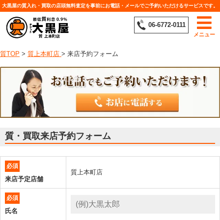
大黒屋の質入れ・買取の店頭無料査定を事前にお電話・メールでご予約いただけるサービスです。
06-6772-0111
メニュー
質TOP
>
質上本町店
>
来店予約フォーム
質・買取来店予約フォーム
必須
質上本町店
来店予定店舗
必須
氏名