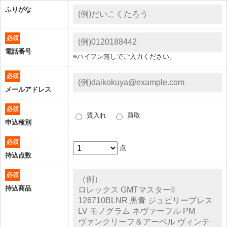
ふりがな
必須
電話番号
※ハイフン無しでご入力ください。
必須
メールアドレス
必須
質入れ
買取
申込種別
必須
点
持込点数
必須
持込商品