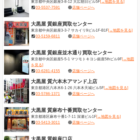
東京都中央区銀座3-8-12 大広朝日ビル5F
[→地図を見る]
03-5537-7591
店舗ページへ
大黒屋 質銀座買取センター
東京都中央区銀座3-3-7 サカイリ9ビル1F-B1F
[→地図を見る]
03-5159-6811
店舗ページへ
大黒屋 質銀座並木通り買取センター
東京都中央区銀座5-5-1 マツモトキヨシ銀座5thビル9F
[→地図
を見る]
03-6281-4155
店舗ページへ
大黒屋 質六本木アマンド上店
東京都港区六本木6-1-26 六本木天城ビル5F
[→地図を見る]
03-5786-1371
店舗ページへ
大黒屋 質麻布十番買取センター
東京都港区麻布十番1-7-11 深瀬ビル1F
[→地図を見る]
03-5413-3011
店舗ページへ
大黒屋 質銀座口店