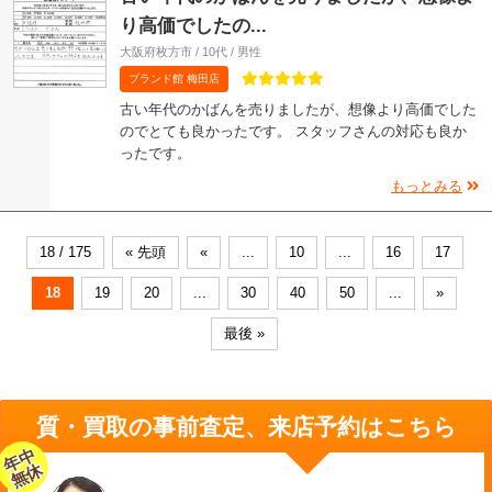
り高価でしたの...
大阪府枚方市 / 10代 / 男性
ブランド館 梅田店
古い年代のかばんを売りましたが、想像より高価でした
のでとても良かったです。 スタッフさんの対応も良か
ったです。
もっとみる
18 / 175
« 先頭
«
...
10
...
16
17
18
19
20
...
30
40
50
...
»
最後 »
質・買取の事前査定、来店予約はこちら
年中
無休