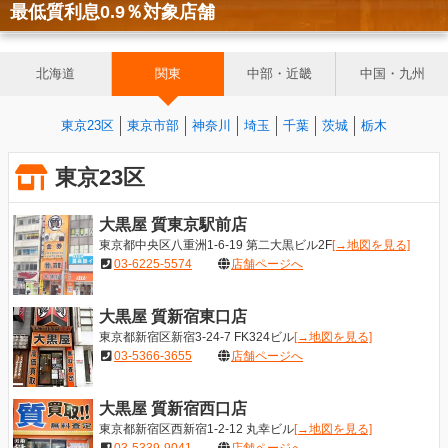
最低質利息0.9％対象店舗
北海道
関東
中部・近畿
中国・九州
東京23区
東京市部
神奈川
埼玉
千葉
茨城
栃木
東京23区
大黒屋 質東京駅前店
東京都中央区八重洲1-6-19 第二大黒ビル2F
[→地図を見る]
03-6225-5574
店舗ページへ
大黒屋 質新宿東口店
東京都新宿区新宿3-24-7 FK324ビル
[→地図を見る]
03-5366-3655
店舗ページへ
大黒屋 質新宿西口店
東京都新宿区西新宿1-2-12 丸幸ビル
[→地図を見る]