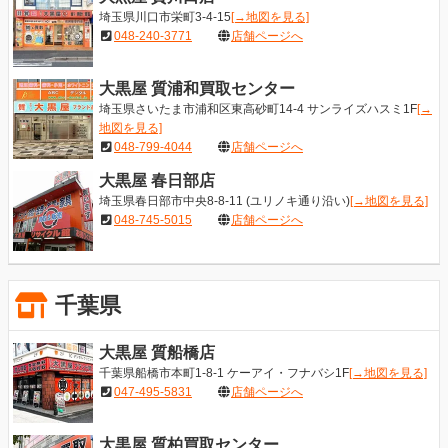
埼玉県川口市栄町3-4-15
[→地図を見る]
048-240-3771
店舗ページへ
大黒屋 質浦和買取センター
埼玉県さいたま市浦和区東高砂町14-4 サンライズハスミ1F
[→
地図を見る]
048-799-4044
店舗ページへ
大黒屋 春日部店
埼玉県春日部市中央8-8-11 (ユリノキ通り沿い)
[→地図を見る]
048-745-5015
店舗ページへ
千葉県
大黒屋 質船橋店
千葉県船橋市本町1-8-1 ケーアイ・フナバシ1F
[→地図を見る]
047-495-5831
店舗ページへ
大黒屋 質柏買取センター