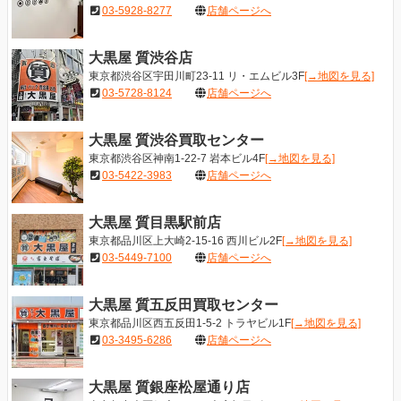
03-5928-8277
店舗ページへ
大黒屋 質渋谷店
東京都渋谷区宇田川町23-11 リ・エムビル3F
[→地図を見る]
03-5728-8124
店舗ページへ
大黒屋 質渋谷買取センター
東京都渋谷区神南1-22-7 岩本ビル4F
[→地図を見る]
03-5422-3983
店舗ページへ
大黒屋 質目黒駅前店
東京都品川区上大崎2-15-16 西川ビル2F
[→地図を見る]
03-5449-7100
店舗ページへ
大黒屋 質五反田買取センター
東京都品川区西五反田1-5-2 トラヤビル1F
[→地図を見る]
03-3495-6286
店舗ページへ
大黒屋 質銀座松屋通り店