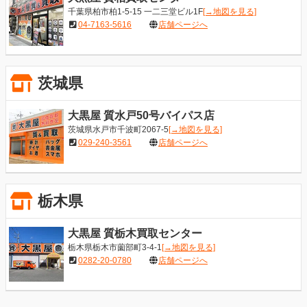
千葉県柏市柏1-5-15 一二三堂ビル1F
[→地図を見る]
04-7163-5616
店舗ページへ
茨城県
大黒屋 質水戸50号バイパス店
茨城県水戸市千波町2067-5
[→地図を見る]
029-240-3561
店舗ページへ
栃木県
大黒屋 質栃木買取センター
栃木県栃木市薗部町3-4-1
[→地図を見る]
0282-20-0780
店舗ページへ