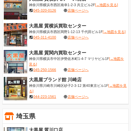
神奈川県横浜市西区南幸1-2-3 共立ビル2F
[→地図を見る]
045-320-0126
店舗ページへ
大黒屋 質横浜買取センター
神奈川県横浜市西区岡野1-12-13 千代田ビル1F
[→地図を見る]
045-311-4100
店舗ページへ
大黒屋 質関内買取センター
神奈川県横浜市中区伊勢佐木町1-4-7 マリヤビル1F
[→地図を
見る]
045-250-1566
店舗ページへ
大黒屋ブランド館 川崎店
神奈川県川崎市川崎区砂子2-3-12 第40東京ビル1F
[→地図を見
る]
044-223-1561
店舗ページへ
埼玉県
大黒屋 質川口店