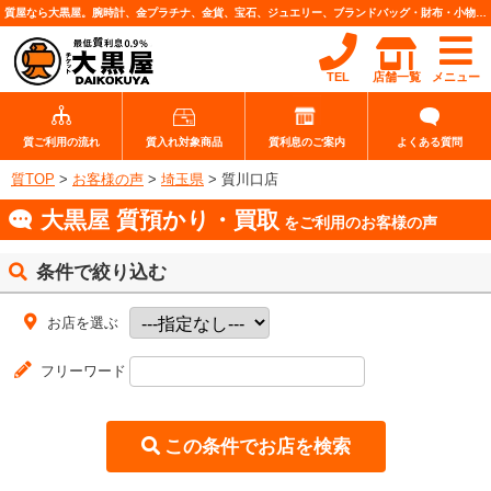
質屋なら大黒屋。腕時計、金プラチナ、金貨、宝石、ジュエリー、ブランドバッグ・財布・小物、各種ブランド品、カメラレンズなど高価査定・質預りいたします。
TEL
店舗一覧
メニュー
質ご利用の流れ
質入れ対象商品
質利息のご案内
よくある質問
質TOP
>
お客様の声
>
埼玉県
>
質川口店
大黒屋 質預かり・買取
をご利用のお客様の声
条件で絞り込む
お店を選ぶ
フリーワード