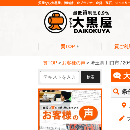
質屋なら大黒屋。腕時計、金プラチナ、金貨、宝石、ジュエリ
質TOP
質ご利
質TOP
>
お客様の声
>
埼玉県 川口市 / 2
条