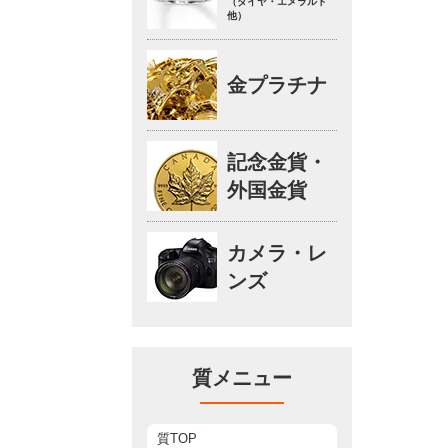
（ダイヤ・エメラルド
他）
金プラチナ
記念金貨・
外国金貨
カメラ・レ
ンズ
質メニュー
質TOP