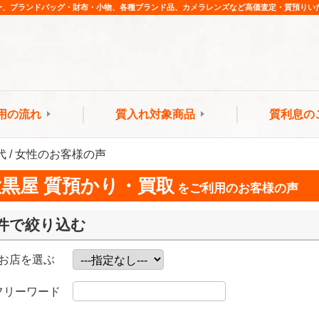
ー、ブランドバッグ・財布・小物、各種ブランド品、カメラレンズなど高価査定・質預りい
用の流れ
質入れ対象商品
質利息の
0代 / 女性のお客様の声
大黒屋 質預かり・買取
をご利用のお客様の声
件で絞り込む
お店を選ぶ
フリーワード