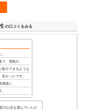
女性
の口コミをみる
た。
速で、買取の
お取引できるような
、良かったです。
黒屋様に
す。
 質川口店を選んでいただ