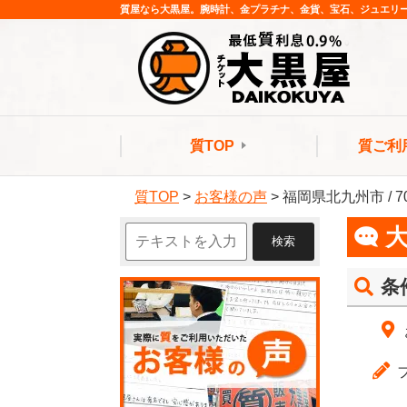
質屋なら大黒屋。腕時計、金プラチナ、金貨、宝石、ジュエリ
質TOP
質ご利
質TOP
>
お客様の声
>
福岡県北九州市 / 7
条