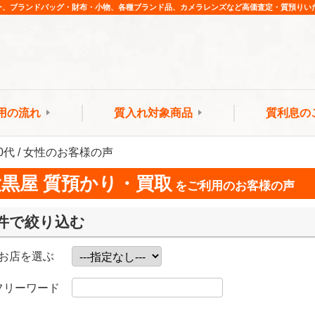
ー、ブランドバッグ・財布・小物、各種ブランド品、カメラレンズなど高価査定・質預りい
用の流れ
質入れ対象商品
質利息の
0代 / 女性のお客様の声
大黒屋 質預かり・買取
をご利用のお客様の声
件で絞り込む
お店を選ぶ
フリーワード