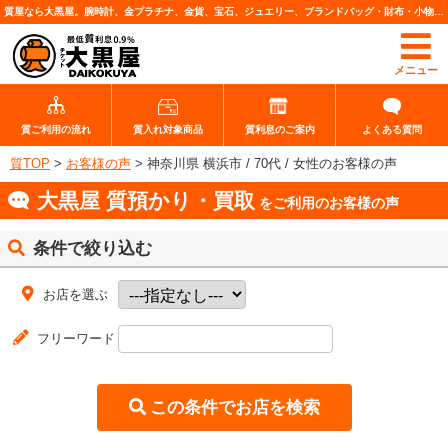
質屋なら大黒屋。腕時計、金プラチナ、金貨、宝石、ジュエリー、ブランドバッグ・財布・小物、各種ブランド品、カメラレンズなど高価査定・質預りいたします。
メニュー
質ご利用の流れ
質入れ対象商品
質利息のご案内
よくある質問
質TOP
>
お客様の声
>
神奈川県 横浜市 / 70代 / 女性のお客様の声
大黒屋 質預かり・買取
をご利用のお客様の声
条件で絞り込む
お店を選ぶ
フリーワード