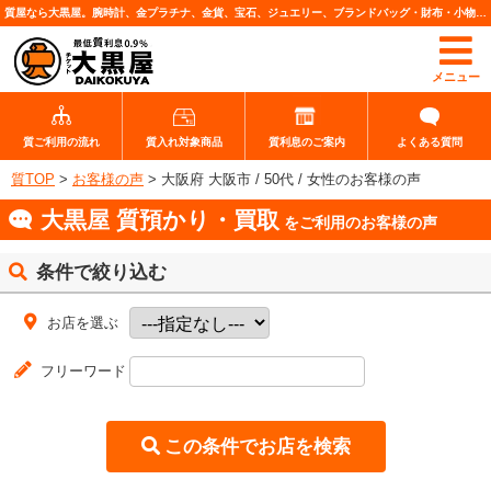
質屋なら大黒屋。腕時計、金プラチナ、金貨、宝石、ジュエリー、ブランドバッグ・財布・小物、各種ブランド品、カメラレンズなど高価査定・質預りいたします。
メニュー
質ご利用の流れ
質入れ対象商品
質利息のご案内
よくある質問
質TOP
>
お客様の声
>
大阪府 大阪市 / 50代 / 女性のお客様の声
大黒屋 質預かり・買取
をご利用のお客様の声
条件で絞り込む
お店を選ぶ
フリーワード