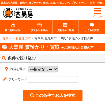
質屋なら大黒屋。腕時計、金プラチナ、金貨、宝石、ジュエリー、ブランドバッグ・財布・小物、各種ブランド品、カメラレンズなど高価査定・質預りいたします。
メニュー
質ご利用の流れ
質入れ対象商品
質利息のご案内
よくある質問
質TOP
>
お客様の声
>
福岡県 北九州市 / 60代 / 男性のお客様の声
大黒屋 質預かり・買取
をご利用のお客様の声
条件で絞り込む
お店を選ぶ
フリーワード