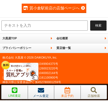
質小倉駅前店の店舗ページへ
大黒屋TOP
会社概要
プライバシーポリシー
質店舗一覧
株式会社 大黒屋 © 2026 DAIKOKUYA, Inc.
東京都公安委員会許可 第301049904375号
埼玉県公安委員会許可 第431260023220号
千葉県公安委員会許可 第441040002144号
愛知県公安委員会許可 第541161100900号
神奈川県公安委員会許可 第452780001259号
北海道公安委員会許可 第101010000315号
京都府公安委員会許可 第611241930028号
メール査定
来店予約
店舗検索
LINE査定
大阪府公安委員会許可 第621151403749号
広島県公安委員会許可 第731020900021号
福岡県公安委員会許可 第909990034054号