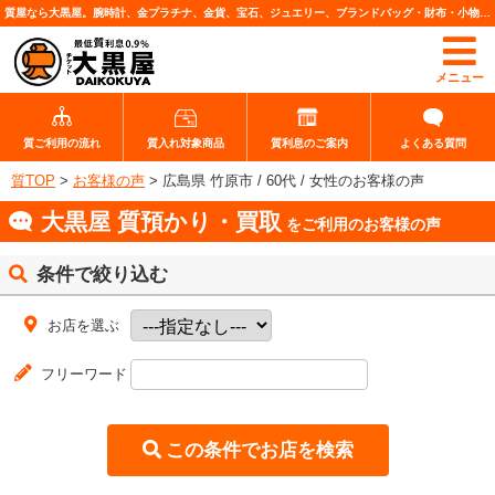
質屋なら大黒屋。腕時計、金プラチナ、金貨、宝石、ジュエリー、ブランドバッグ・財布・小物、各種ブランド品、カメラレンズなど高価査定・質預りいたします。
メニュー
質ご利用の流れ
質入れ対象商品
質利息のご案内
よくある質問
質TOP
>
お客様の声
>
広島県 竹原市 / 60代 / 女性のお客様の声
大黒屋 質預かり・買取
をご利用のお客様の声
条件で絞り込む
お店を選ぶ
フリーワード