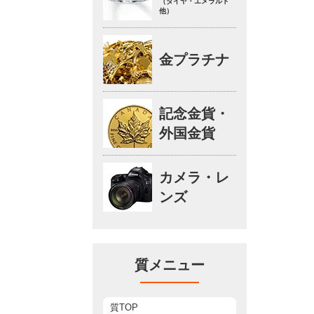
（ダイヤ・エメラルド
他）
金プラチナ
記念金貨・
外国金貨
カメラ・レ
ンズ
質メニュー
質TOP