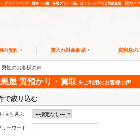
ー、ブランドバッグ・財布・小物、各種ブランド品、カメラレンズなど高価査定・質預りい
用の流れ
質入れ対象商品
質利息の
代 / 男性のお客様の声
大黒屋 質預かり・買取
をご利用のお客様の声
件で絞り込む
お店を選ぶ
フリーワード