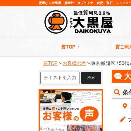
質屋なら大黒屋。腕時計、金プラチナ、金貨、宝石、ジュエリ
質TOP
質ご利
質TOP
>
お客様の声
>
東京都 港区 / 50
条