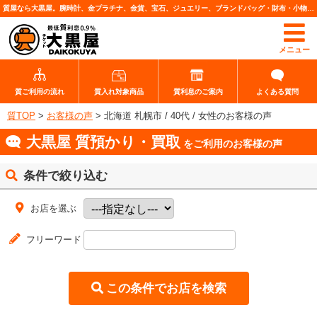
質屋なら大黒屋。腕時計、金プラチナ、金貨、宝石、ジュエリー、ブランドバッグ・財布・小物、各種ブランド品、カメラレンズなど高価査定・質預りいたします。
メニュー
質ご利用の流れ
質入れ対象商品
質利息のご案内
よくある質問
質TOP
>
お客様の声
>
北海道 札幌市 / 40代 / 女性のお客様の声
大黒屋 質預かり・買取
をご利用のお客様の声
条件で絞り込む
お店を選ぶ
フリーワード