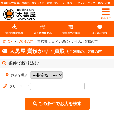
質屋なら大黒屋。腕時計、金プラチナ、金貨、宝石、ジュエリー、ブランドバッグ・財布・小物、各種ブランド品、カメラレンズなど高価査定・質預りいたします。
メニュー
質ご利用の流れ
質入れ対象商品
質利息のご案内
よくある質問
質TOP
>
お客様の声
>
東京都 大田区 / 50代 / 男性のお客様の声
大黒屋 質預かり・買取
をご利用のお客様の声
条件で絞り込む
お店を選ぶ
フリーワード