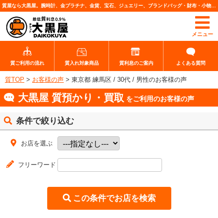
質屋なら大黒屋。腕時計、金プラチナ、金貨、宝石、ジュエリー、ブランドバッグ・財布・小物、各種ブランド品、カメラレンズなど高価査定・質預りいたします。
メニュー
質ご利用の流れ
質入れ対象商品
質利息のご案内
よくある質問
質TOP
>
お客様の声
>
東京都 練馬区 / 30代 / 男性のお客様の声
大黒屋 質預かり・買取
をご利用のお客様の声
条件で絞り込む
お店を選ぶ
フリーワード