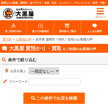
質屋なら大黒屋。腕時計、金プラチナ、金貨、宝石、ジュエリー、ブランドバッグ・財布・小物、各種ブランド品、カメラレンズなど高価査定・質預りいたします。
メニュー
質ご利用の流れ
質入れ対象商品
質利息のご案内
よくある質問
質TOP
>
お客様の声
>
岩手県 盛岡市 / 60代 / 女性のお客様の声
大黒屋 質預かり・買取
をご利用のお客様の声
条件で絞り込む
お店を選ぶ
フリーワード