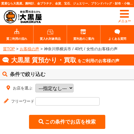
質屋なら大黒屋。腕時計、金プラチナ、金貨、宝石、ジュエリー、ブランドバッグ・財布・小物、各種ブランド品、カメラレンズなど高価査定・質預りいたします。
メニュー
質ご利用の流れ
質入れ対象商品
質利息のご案内
よくある質問
質TOP
>
お客様の声
>
神奈川県横浜市 / 40代 / 女性のお客様の声
大黒屋 質預かり・買取
をご利用のお客様の声
条件で絞り込む
お店を選ぶ
フリーワード