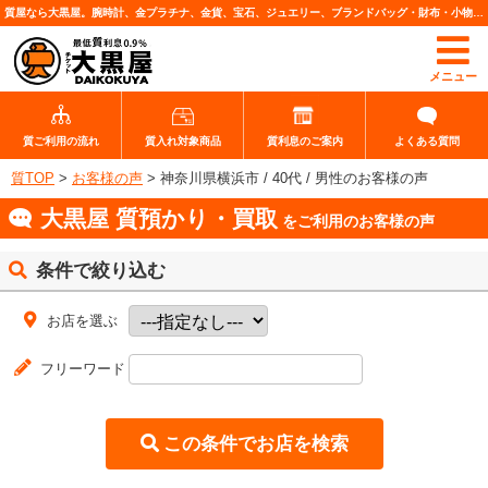
質屋なら大黒屋。腕時計、金プラチナ、金貨、宝石、ジュエリー、ブランドバッグ・財布・小物、各種ブランド品、カメラレンズなど高価査定・質預りいたします。
メニュー
質ご利用の流れ
質入れ対象商品
質利息のご案内
よくある質問
質TOP
>
お客様の声
>
神奈川県横浜市 / 40代 / 男性のお客様の声
大黒屋 質預かり・買取
をご利用のお客様の声
条件で絞り込む
お店を選ぶ
フリーワード