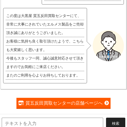
この度は大黒屋 質五反田買取センターにて、
非常に大事にされていたエルメス製品をご売却
頂き誠にありがとうございました。
お客様に気持ち良く取引頂けたようで、こちら
も大変嬉しく思います。
今後もスタッフ一同、誠心誠意対応させて頂き
ますのでお気軽にご来店ください。
またのご利用を心よりお待ちしております。
質五反田買取センターの店舗ページへ