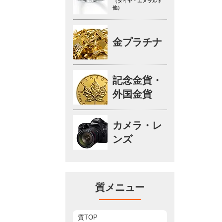
（ダイヤ・エメラルド
他）
金プラチナ
記念金貨・
外国金貨
カメラ・レ
ンズ
質メニュー
質TOP