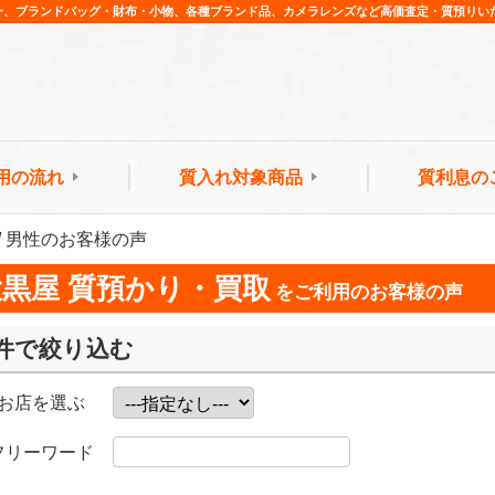
ー、ブランドバッグ・財布・小物、各種ブランド品、カメラレンズなど高価査定・質預りい
用の流れ
質入れ対象商品
質利息の
代 / 男性のお客様の声
大黒屋 質預かり・買取
をご利用のお客様の声
件で絞り込む
お店を選ぶ
フリーワード