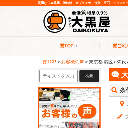
質屋なら大黒屋。腕時計、金プラチナ、金貨、宝石、ジュエリ
質TOP
質ご利
質TOP
>
お客様の声
>
東京都 港区 / 30
条