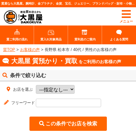
質屋なら大黒屋。腕時計、金プラチナ、金貨、宝石、ジュエリー、ブランドバッグ・財布・小物、各種ブランド品、カメラレンズなど高価査定・質預りいたします。
メニュー
質ご利用の流れ
質入れ対象商品
質利息のご案内
よくある質問
質TOP
>
お客様の声
>
長野県 松本市 / 40代 / 男性のお客様の声
大黒屋 質預かり・買取
をご利用のお客様の声
条件で絞り込む
お店を選ぶ
フリーワード