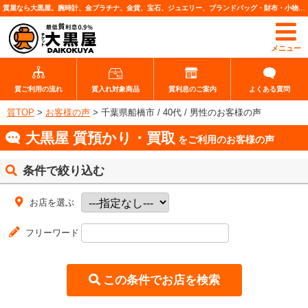
質屋なら大黒屋。腕時計、金プラチナ、金貨、宝石、ジュエリー、ブランドバッグ・財布・小物、各種ブランド品、カメラレンズなど高価査定・質預りいたします。
メニュー
質ご利用の流れ
質入れ対象商品
質利息のご案内
よくある質問
質TOP
>
お客様の声
>
千葉県船橋市 / 40代 / 男性のお客様の声
大黒屋 質預かり・買取
をご利用のお客様の声
条件で絞り込む
お店を選ぶ
フリーワード