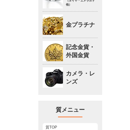
（ダイヤ・エメラルド
他）
金プラチナ
記念金貨・
外国金貨
カメラ・レ
ンズ
質メニュー
質TOP