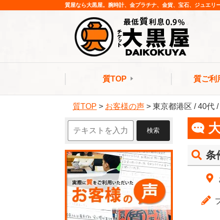
質屋なら大黒屋。腕時計、金プラチナ、金貨、宝石、ジュエリ
質TOP
質ご利
質TOP
>
お客様の声
>
東京都港区 / 40代
条