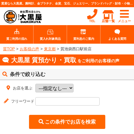
質屋なら大黒屋。腕時計、金プラチナ、金貨、宝石、ジュエリー、ブランドバッグ・財布・小物、各種ブランド品、カメラレンズなど高価査定・質預りいたします。
TEL
店舗一覧
メニュー
質ご利用の流れ
質入れ対象商品
質利息のご案内
よくある質問
質TOP
>
お客様の声
>
東京都
>
質池袋西口駅前店
大黒屋 質預かり・買取
をご利用のお客様の声
条件で絞り込む
お店を選ぶ
フリーワード