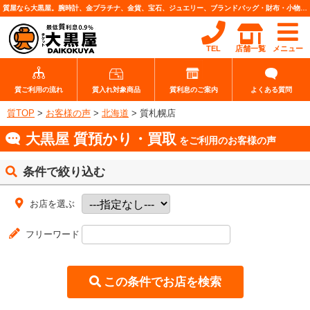
質屋なら大黒屋。腕時計、金プラチナ、金貨、宝石、ジュエリー、ブランドバッグ・財布・小物、各種ブランド品、カメラレンズなど高価査定・質預りいたします。
TEL
店舗一覧
メニュー
質ご利用の流れ
質入れ対象商品
質利息のご案内
よくある質問
質TOP
>
お客様の声
>
北海道
>
質札幌店
大黒屋 質預かり・買取
をご利用のお客様の声
条件で絞り込む
お店を選ぶ
フリーワード