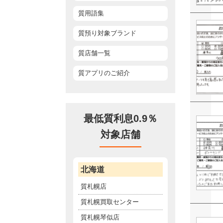
質用語集
質預り対象ブランド
質店舗一覧
質アプリのご紹介
最低質利息0.9％
対象店舗
北海道
質札幌店
質札幌買取センター
質札幌琴似店