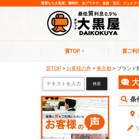
質屋なら大黒屋。腕時計、金プラチナ、金貨、宝石、ジュエリ
質TOP
質ご利
質TOP
>
お客様の声
>
東京都
>
ブランド
条