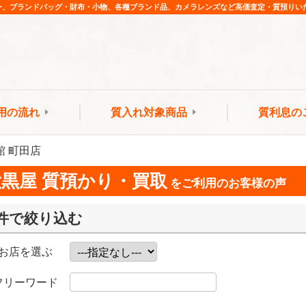
ー、ブランドバッグ・財布・小物、各種ブランド品、カメラレンズなど高価査定・質預りい
用の流れ
質入れ対象商品
質利息の
館 町田店
大黒屋 質預かり・買取
をご利用のお客様の声
件で絞り込む
お店を選ぶ
フリーワード