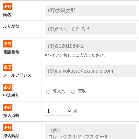
必須
氏名
ふりがな
必須
電話番号
※ハイフン無しでご入力ください。
必須
メールアドレス
必須
質入れ
買取
申込種別
必須
点
持込点数
必須
持込商品