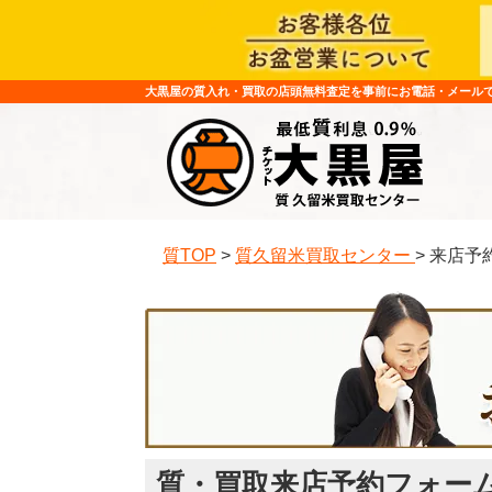
大黒屋の質入れ・買取の店頭無料査定を事前にお電話・メール
質TOP
>
質久留米買取センター
>
来店予
質・買取来店予約フォー