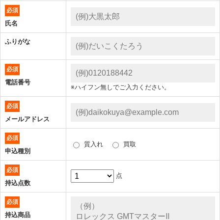
必須
氏名
ふりがな
必須
電話番号
※ハイフン無しでご入力ください。
必須
メールアドレス
必須
質入れ
買取
申込種別
必須
点
持込点数
必須
持込商品